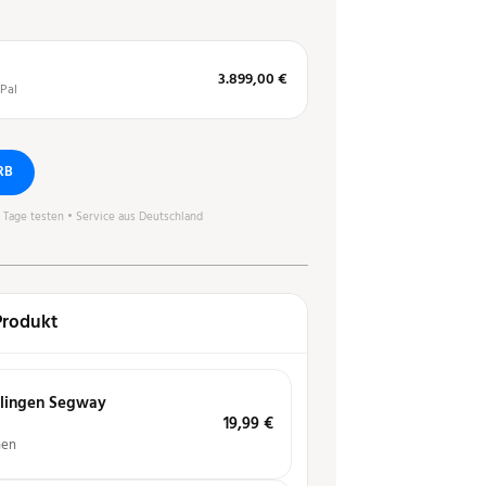
3.899,00 €
Pal
RB
0 Tage testen • Service aus Deutschland
Produkt
klingen Segway
19,99
€
hen