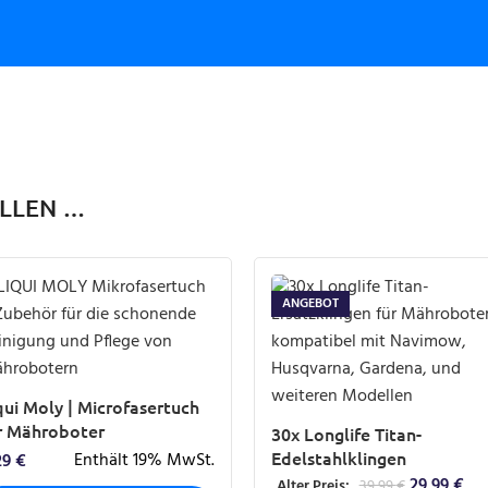
ALLEN …
ANGEBOT
qui Moly | Microfasertuch
r Mähroboter
30x Longlife Titan-
Edelstahlklingen
Enthält 19% MwSt.
29
€
29,99
€
Alter Preis:
39,99
€