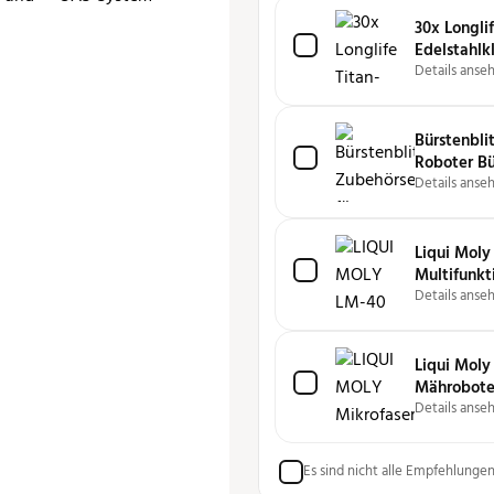
30x Longlif
Edelstahlk
Details anse
Bürstenbli
Roboter Bü
Details anse
Liqui Moly
Multifunkt
Schmiert, r
Details anse
und pflegt
Liqui Moly 
Mährobote
Details anse
Es sind nicht alle Empfehlunge