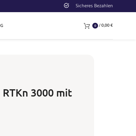
Sicheres Bezahlen
/
0,00
€
NG
0
n RTKn 3000 mit