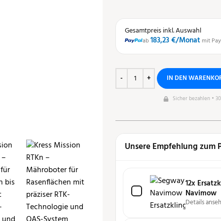
Gesamtpreis inkl. Auswahl
183,23 €
/Monat
ab
mit Pay
IN DEN WARENKO
Sicher bezahlen • 3
Unsere Empfehlung zum 
12x Ersatz
Navimow
Details anse