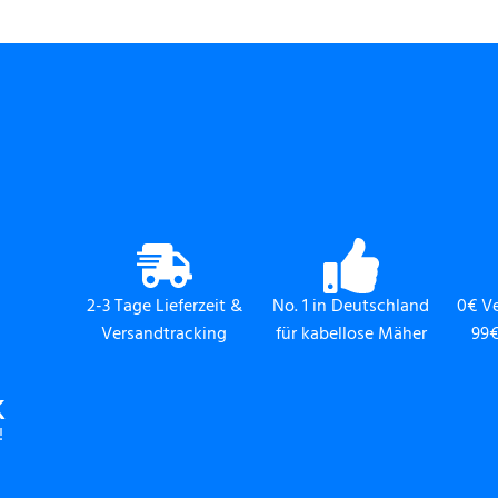
2-3 Tage Lieferzeit &
No. 1 in Deutschland
0€ V
Versandtracking
für kabellose Mäher
99€
K
!