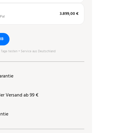
3.899,00 €
Pal
RB
0 Tage testen • Service aus Deutschland
arantie
ler Versand ab 99 €
ntie