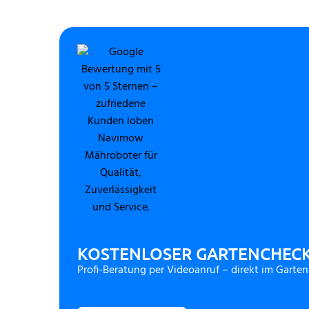
KOSTENLOSER GARTENCHEC
Profi-Beratung per Videoanruf – direkt im Garten