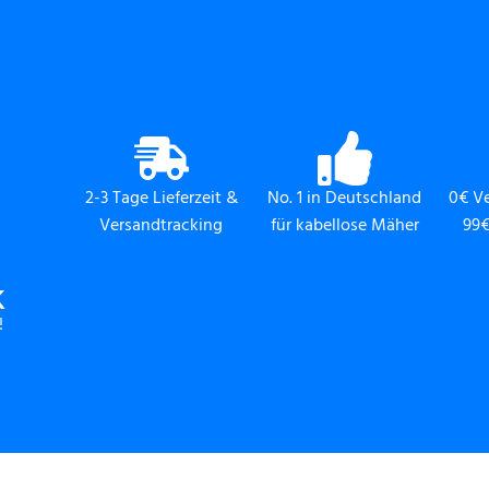
2-3 Tage Lieferzeit &
No. 1 in Deutschland
0€ V
Versandtracking
für kabellose Mäher
99€
K
!