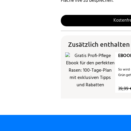
Fläche live zu besprechen.
Kostenfr
Zusätzlich enthalten
EBOOK
So wird
Grün ge
39,99 