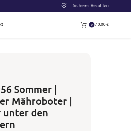
Sicheres Bezahlen
/
0,00
€
NG
0
56 Sommer |
er Mähroboter |
 unter den
ern