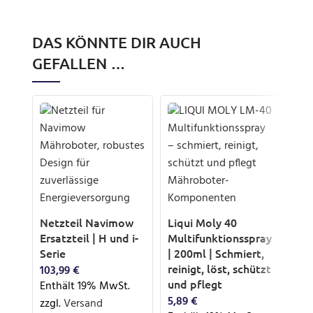
DAS KÖNNTE DIR AUCH
GEFALLEN …
Netzteil Navimow
Liqui Moly 40
Ersatzteil | H und i-
Multifunktionsspray
Serie
| 200ml | Schmiert,
reinigt, löst, schützt
103,99
€
Gar
und pflegt
Enthält 19% MwSt.
pas
5,89
€
zzgl.
Versand
Mä