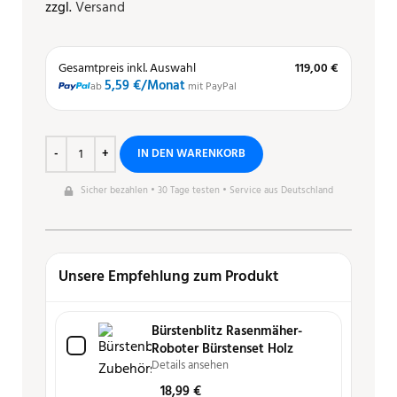
zzgl.
Versand
Gesamtpreis inkl. Auswahl
119,00 €
5,59 €
/Monat
ab
mit PayPal
IN DEN WARENKORB
Sicher bezahlen • 30 Tage testen • Service aus Deutschland
Unsere Empfehlung zum Produkt
Bürstenblitz Rasenmäher-
Roboter Bürstenset Holz
Details ansehen
18,99
€