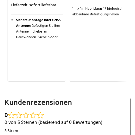
Lieferzeit:
sofort lieferbar
1m x 1m Hybridgras 17 biologisch
abbaubare Befestigungshaken
Sichere Montage Ihrer GNSS
Antenne:
Befestigen Sie Ihre
Antenne mühelos an
Hauswänden, Giebeln oder
Gebäuden für eine optimale
Signalverbindung.
Flexibel ausrichtbarer
Antennenhalter:
Mit dem
180°-RTK Antennenhalter und
der Grundplatte ist eine
präzise Positionierung
garantiert.
Maximale Leistung und
Kundenrezensionen
Genauigkeit:
Das
Erweiterungsset ermöglicht
eine sichere Installation und
0
eine zuverlässige GNSS-
0 von 5 Sternen (basierend auf 0 Bewertungen)
Signalverbindung.
5 Sterne