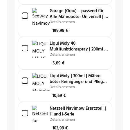
Garage (Grau) – passend für
Alle Mähroboter Universell | i,
H und X-Serie
Details ansehen
199,99
€
Liqui Moly 40
Multifunktionsspray | 200ml |
Schmiert, reinigt, löst, schützt
Details ansehen
und pflegt
5,89
€
Liqui Moly | 300ml | Mähro­
boter Reini­gungs- und Pfle­ge­
spray
Details ansehen
10,69
€
Netzteil Navimow Ersatzteil |
H und i-Serie
Details ansehen
103,99
€