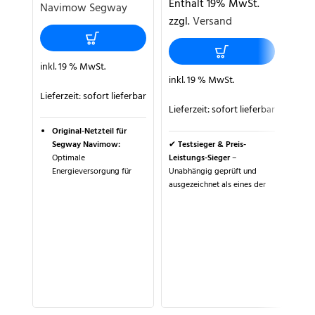
Enthält 19% MwSt.
Navimow Segway
Uni
zzgl.
Versand
X-S
199
Ent
inkl. 19 % MwSt.
zzg
inkl. 19 % MwSt.
Mis
Lieferzeit:
sofort lieferbar
Kre
Lieferzeit:
sofort lieferbar
Se
Original-Netzteil für
Segway Navimow:
✔
Testsieger & Preis-
Optimale
Leistungs-Sieger
–
Energieversorgung für
Unabhängig geprüft und
inkl
Modelle H500E, H800E,
ausgezeichnet als eines der
H1500E und H3000E ab
besten Multifunktionssprays
2023.
für Schmierung, Rostschutz
Lief
und Pflege.
Universelle Passform:
Entwickelt für neuere
✔
Maximaler Schutz &
P
Modelle, ältere Versionen
Pflege
– Schmier-,
I
auf Anfrage.
Reinigungs- und
D
Schutzwirkung in einem
I
Effiziente Leistung:
Mit
Produkt – ideal für
z
32V und 2.5A für schnelles
Mähroboter, Auto, Haushalt