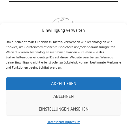
Einwilligung verwalten
Um dir ein optimales Erlebnis zu bieten, verwenden wir Technologien wie
Cookies, um Geräteinformationen zu speichern und/oder darauf zuzugreifen.
Wenn du diesen Technologien zustimmst, können wir Daten wie das
Surfverhalten oder eindeutige IDs auf dieser Website verarbeiten. Wenn du
deine Einwilligung nicht erteilst oder zurückziehst, können bestimmte Merkmale
und Funktionen beeinträchtigt werden.
Impressum
Datenschutz
AGB
Versand & Kosten
AKZEPTIEREN
Produktabbildungen dienen der Illustration. Sie können Zubehör oder Ausstattung
zeigen, die nicht zum Lieferumfang gehören, und in Details vom gelieferten
ABLEHNEN
Artikel abweichen. Maßgeblich für den Lieferumfang ist die Artikelbeschreibung.
EINSTELLUNGEN ANSEHEN
Alle Preise inkl. der gesetzlichen MwSt.
Datenschutz
Impressum