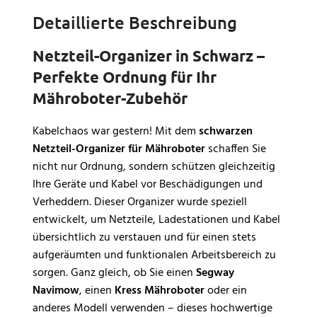
R
und sicheres Aufladen.
& Werkstatt.
Detaillierte Beschreibung
L
✔
Rostlösend &
f
wasserabweisend
– Löst
M
Netzteil-Organizer in Schwarz –
festsitzende Schrauben,
K
verdrängt Feuchtigkeit und
Perfekte Ordnung für Ihr
V
verhindert Korrosion –
g
Mähroboter-Zubehör
perfekt für alle Outdoor-
o
Geräte.
u
Kabelchaos war gestern! Mit dem
schwarzen
L
✔
Universell einsetzbar &
materialschonend
– Sicher
Netzteil-Organizer für Mähroboter
schaffen Sie
B
für Kunststoff, Lack, Metall &
D
nicht nur Ordnung, sondern schützen gleichzeitig
Holz – optimal für
a
Ihre Geräte und Kabel vor Beschädigungen und
Mähroboter, Gartengeräte,
e
Scharniere und mehr.
Verheddern. Dieser Organizer wurde speziell
d
entwickelt, um Netzteile, Ladestationen und Kabel
S
D
übersichtlich zu verstauen und für einen stets
aufgeräumten und funktionalen Arbeitsbereich zu
sorgen. Ganz gleich, ob Sie einen
Segway
Navimow
, einen
Kress Mähroboter
oder ein
anderes Modell verwenden – dieses hochwertige