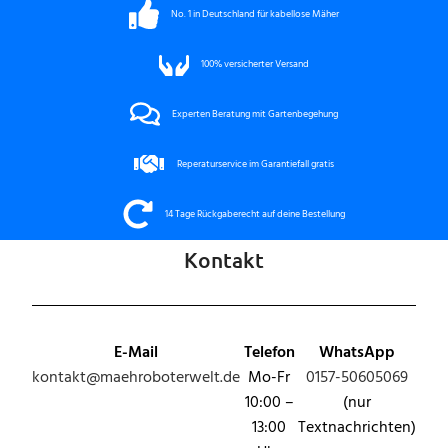
No. 1 in Deutschland für kabellose Mäher
100%
versicherter Versand
Experten Beratung mit Gartenbegehung
Reperaturservice im Garantiefall gratis
14 Tage Rückgaberecht auf deine Bestellung
Kontakt
E-Mail
Telefon
WhatsApp
kontakt@maehroboterwelt.de
Mo-Fr
0157-50605069
10:00 –
(nur
13:00
Textnachrichten)