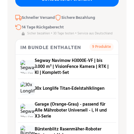
Schneller Versand
Sichere Bezahlung
14 Tage Rückgaberecht
Sicher bezahlen • 30 Tage testen • Service aus Deutschland
9 Produkte
IM BUNDLE ENTHALTEN
Segway Navimow H3000E-VF | bis
3.000 m² | VisionFence Kamera | RTK |
KI | Komplett-Set
30x Longlife Titan-Edelstahlklingen
Garage (Orange-Grau) - passend für
Alle Mähroboter Universell - i, H und
X3-Serie
Bürstenblitz Rasenmäher-Roboter