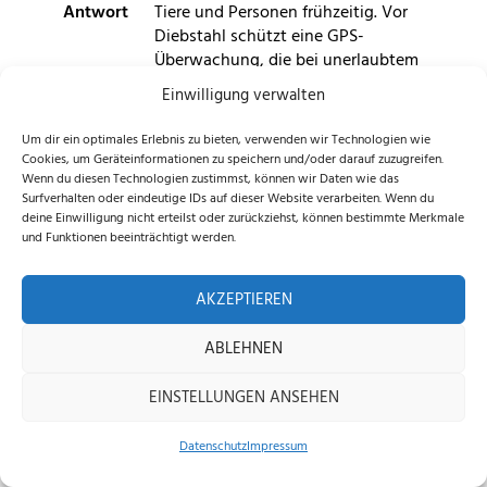
Antwort
Tiere und Personen frühzeitig. Vor
Diebstahl schützt eine GPS-
Überwachung, die bei unerlaubtem
Entfernen Warnmeldungen an die
Einwilligung verwalten
App sendet, sowie eine PIN-Code-
Sperre, durch die der Mäher
Um dir ein optimales Erlebnis zu bieten, verwenden wir Technologien wie
unbrauchbar wird.
Cookies, um Geräteinformationen zu speichern und/oder darauf zuzugreifen.
Wenn du diesen Technologien zustimmst, können wir Daten wie das
Surfverhalten oder eindeutige IDs auf dieser Website verarbeiten. Wenn du
deine Einwilligung nicht erteilst oder zurückziehst, können bestimmte Merkmale
Schnitttechnologie &
und Funktionen beeinträchtigt werden.
Wetterfestigkeit
AKZEPTIEREN
FRAGE
WIE LÄSST SICH DIE
ABLEHNEN
10
SCHNITTHÖHE ANPASSEN?
EINSTELLUNGEN ANSEHEN
Die Schnitthöhe wird über eine
Datenschutz
Impressum
elektrische Verstellung eingestellt,
Home
Shop
Beratung
entweder direkt am Mäher oder