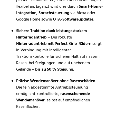
passen Sie Mähzeiten, Zonen und Einstellungen
flexibel an. Ergänzt wird dies durch
Smart-Home-
Integration
,
Sprachsteuerung
via Alexa oder
Google Home sowie
OTA-Softwareupdates
.
Sichere Traktion dank leistungsstarkem
Hinterradantrieb
– Der robuste
Hinterradantrieb mit Perfect-Grip-Rädern
sorgt
in Verbindung mit intelligenter
Traktionskontrolle für sicheren Halt auf nassem
Rasen, bei Steigungen und auf unebenem
Gelände –
bis zu 50 % Steigung
.
Präzise Wendemanöver ohne Rasenschäden
–
Die fein abgestimmte Antriebssteuerung
ermöglicht kontrollierte,
rasenschonende
Wendemanöver
, selbst auf empfindlichen
Rasenflächen.