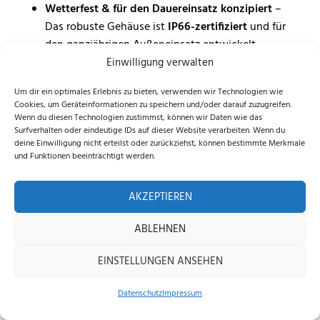
Wetterfest & für den Dauereinsatz konzipiert
–
Das robuste Gehäuse ist
IP66-zertifiziert
und für
den ganzjährigen Außeneinsatz entwickelt.
Einwilligung verwalten
Sicherheit & Konnektivität auf höchstem Niveau
Um dir ein optimales Erlebnis zu bieten, verwenden wir Technologien wie
– Mit
GPS-Ortung
,
Diebstahlalarm
,
„Wo ist?“-
Cookies, um Geräteinformationen zu speichern und/oder darauf zuzugreifen.
Integration
und optionaler
Connect+
Wenn du diesen Technologien zustimmst, können wir Daten wie das
Mobilfunkanbindung
behalten Sie jederzeit die
Surfverhalten oder eindeutige IDs auf dieser Website verarbeiten. Wenn du
deine Einwilligung nicht erteilst oder zurückziehst, können bestimmte Merkmale
volle Kontrolle – selbstverständlich
100 %
und Funktionen beeinträchtigt werden.
DSGVO-konform
.
AKZEPTIEREN
Effizient & zukunftssicher
– Dank kostenloser
Software-Updates
bleibt Ihr Navimow X315E
ABLEHNEN
technisch aktuell und langfristig einsatzbereit –
dabei arbeitet er mit nur
60 dB(A)
besonders
EINSTELLUNGEN ANSEHEN
leise.
Datenschutz
Impressum
Home
Shop
Beratung