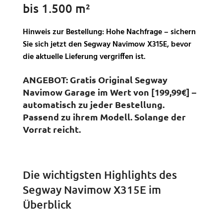
und verlängern die
bis 1.500 m²
Lebensdauer Ihres Geräts.
Benutzerfreundliches
Hinweis zur Bestellung:
Hohe Nachfrage – sichern
Design
: Mit einem
Sie sich jetzt den Segway Navimow X315E, bevor
aufklappbaren Dach und
einfacher Montage bietet
die aktuelle Lieferung vergriffen ist.
die Garage Komfort und
Schutz in einem stilvollen
ANGEBOT: Gratis Original Segway
Design.
Navimow Garage im Wert von [199,99€] –
automatisch zu jeder Bestellung.
Passend zu ihrem Modell. Solange der
Vorrat reicht.
Die wichtigsten Highlights des
Segway Navimow X315E im
Überblick