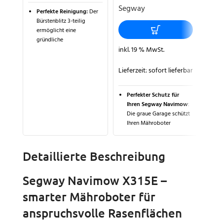
Segway
P
Perfekte Reinigung:
Der
D
Bürstenblitz 3-teilig
a
ermöglicht eine
G
gründliche
e
inkl. 19 % MwSt.
Trockenreinigung Ihres
Mähroboters in wenigen
F
Minuten.
Lieferzeit:
sofort lieferbar
P
z
Flexibles Design:
Ideal für
K
schwer zugängliche Ecken
Perfekter Schutz für
und Kanten, um
Ihren Segway Navimow
:
S
Grassreste und Schmutz
Die graue Garage schützt
R
effektiv zu entfernen.
Ihren Mähroboter
T
zuverlässig vor Sonne,
w
Langlebig und effizient:
Regen und Hitze.
v
Regelmäßige Pflege sorgt
L
für eine optimale Leistung
Detaillierte Beschreibung
Langlebig und
Ihres Mähroboters.
funktional
: Robuste
Materialien wie ABS-
Segway Navimow X315E –
Kunststoff und
smarter Mähroboter für
Verbundaluminium
gewährleisten eine
anspruchsvolle Rasenflächen
optimale Performance