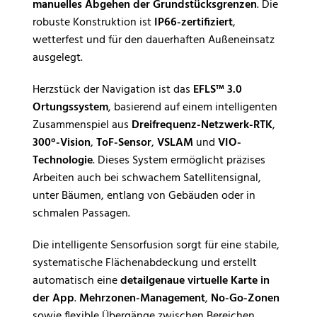
manuelles Abgehen der Grundstücksgrenzen
. Die
robuste Konstruktion ist
IP66-zertifiziert
,
wetterfest und für den dauerhaften Außeneinsatz
ausgelegt.
Herzstück der Navigation ist das
EFLS™ 3.0
Ortungssystem
, basierend auf einem intelligenten
Zusammenspiel aus
Dreifrequenz-Netzwerk-RTK
,
300°-Vision
,
ToF-Sensor
,
VSLAM
und
VIO-
Technologie
. Dieses System ermöglicht präzises
Arbeiten auch bei schwachem Satellitensignal,
unter Bäumen, entlang von Gebäuden oder in
schmalen Passagen.
Die intelligente Sensorfusion sorgt für eine stabile,
systematische Flächenabdeckung und erstellt
automatisch eine
detailgenaue virtuelle Karte in
der App
.
Mehrzonen-Management
,
No-Go-Zonen
sowie flexible Übergänge zwischen Bereichen