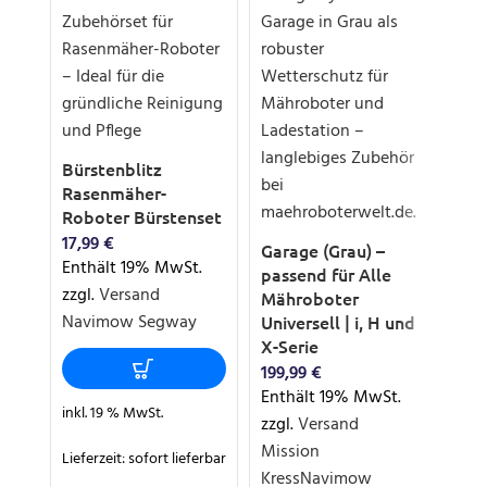
Bürstenblitz
Bür
Rasenmäher-
Ra
Roboter Bürstenset
Rob
Ho
17,99
€
Garage (Grau) –
Enthält 19% MwSt.
18,
passend für Alle
Ent
zzgl.
Versand
Mähroboter
zzg
Navimow Segway
Universell | i, H und
X-Serie
199,99
€
Enthält 19% MwSt.
inkl
inkl. 19 % MwSt.
zzgl.
Versand
Mission
Lief
Lieferzeit:
sofort lieferbar
Kress
Navimow