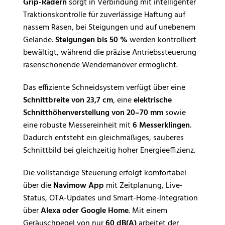
Grip-Rädern
sorgt in Verbindung mit intelligenter
Traktionskontrolle für zuverlässige Haftung auf
nassem Rasen, bei Steigungen und auf unebenem
Gelände.
Steigungen bis 50 %
werden kontrolliert
bewältigt, während die präzise Antriebssteuerung
rasenschonende Wendemanöver ermöglicht.
Das effiziente Schneidsystem verfügt über eine
Schnittbreite von 23,7 cm
, eine
elektrische
Schnitthöhenverstellung von 20–70 mm
sowie
eine robuste Messereinheit mit
6 Messerklingen
.
Dadurch entsteht ein gleichmäßiges, sauberes
Schnittbild bei gleichzeitig hoher Energieeffizienz.
Die vollständige Steuerung erfolgt komfortabel
über die
Navimow App
mit Zeitplanung, Live-
Status, OTA-Updates und Smart-Home-Integration
über
Alexa oder Google Home
. Mit einem
Geräuschpegel von nur
60 dB(A)
arbeitet der