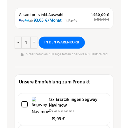
Gesamtpreis inkl. Auswahl
1.980,00 €
2.499,00 €
93,05 €
/Monat
ab
mit PayPal
IN DEN WARENKORB
Sicher bezahlen • 30 Tage testen • Service aus Deutschland
Unsere Empfehlung zum Produkt
12x Ersatzklingen Segway
Navimow
Details ansehen
19,99
€