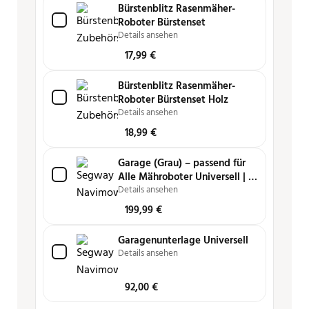
Bürstenblitz Rasenmäher-
Roboter Bürstenset
Details ansehen
17,99
€
Bürstenblitz Rasenmäher-
Roboter Bürstenset Holz
Details ansehen
18,99
€
Garage (Grau) – passend für
Alle Mähroboter Universell | i,
H und X-Serie
Details ansehen
199,99
€
Garagenunterlage Universell
Details ansehen
92,00
€