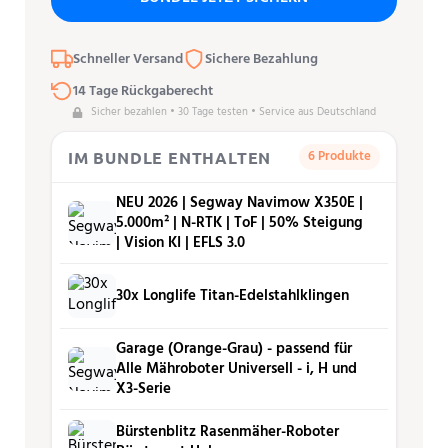
Schneller Versand
Sichere Bezahlung
14 Tage Rückgaberecht
Sicher bezahlen • 30 Tage testen • Service aus Deutschland
6 Produkte
IM BUNDLE ENTHALTEN
NEU 2026 | Segway Navimow X350E |
5.000m² | N-RTK | ToF | 50% Steigung
| Vision KI | EFLS 3.0
30x Longlife Titan-Edelstahlklingen
Garage (Orange-Grau) - passend für
Alle Mähroboter Universell - i, H und
X3-Serie
Bürstenblitz Rasenmäher-Roboter