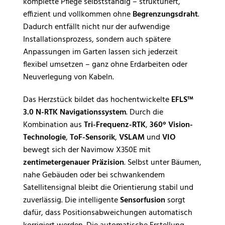
komplette Pflege selbstständig – strukturiert,
effizient und vollkommen ohne
Begrenzungsdraht
.
Dadurch entfällt nicht nur der aufwendige
Installationsprozess, sondern auch spätere
Anpassungen im Garten lassen sich jederzeit
flexibel umsetzen – ganz ohne Erdarbeiten oder
Neuverlegung von Kabeln.
Das Herzstück bildet das hochentwickelte
EFLS™
3.0 N-RTK Navigationssystem
. Durch die
Kombination aus
Tri-Frequenz-RTK
,
360° Vision-
Technologie
,
ToF-Sensorik
,
VSLAM
und
VIO
bewegt sich der Navimow X350E mit
zentimetergenauer Präzision
. Selbst unter Bäumen,
nahe Gebäuden oder bei schwankendem
Satellitensignal bleibt die Orientierung stabil und
zuverlässig. Die intelligente
Sensorfusion
sorgt
dafür, dass Positionsabweichungen automatisch