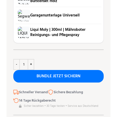
Bürstenset Holz
Garagenunterlage Universell
Liqui Moly | 300ml | Mähro­boter
Reini­gungs- und Pfle­ge­spray
BUNDLE JETZT SICHERN
Schneller Versand
Sichere Bezahlung
14 Tage Rückgaberecht
Sicher bezahlen • 30 Tage testen • Service aus Deutschland