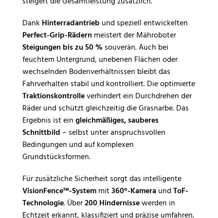
steigert die Gesamtleistung zusätzlich.
Dank
Hinterradantrieb
und speziell entwickelten
Perfect-Grip-Rädern
meistert der Mähroboter
Steigungen bis zu 50 %
souverän. Auch bei
feuchtem Untergrund, unebenen Flächen oder
wechselnden Bodenverhältnissen bleibt das
Fahrverhalten stabil und kontrolliert. Die optimierte
Traktionskontrolle
verhindert ein Durchdrehen der
Räder und schützt gleichzeitig die Grasnarbe. Das
Ergebnis ist ein
gleichmäßiges, sauberes
Schnittbild
– selbst unter anspruchsvollen
Bedingungen und auf komplexen
Grundstücksformen.
Für zusätzliche Sicherheit sorgt das intelligente
VisionFence™-System
mit
360°-Kamera
und
ToF-
Technologie
. Über
200 Hindernisse
werden in
Echtzeit erkannt, klassifiziert und präzise umfahren.