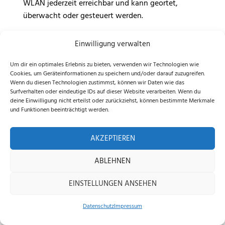
WLAN jederzeit erreichbar und kann geortet,
überwacht oder gesteuert werden.
Dafür ist ein integriertes
Mobilfunk-Modul
Einwilligung verwalten
(Connect+)
verbaut, das beim
X350E mehrere Jahre
inklusive
ist.
Um dir ein optimales Erlebnis zu bieten, verwenden wir Technologien wie
Cookies, um Geräteinformationen zu speichern und/oder darauf zuzugreifen.
Wenn du diesen Technologien zustimmst, können wir Daten wie das
Immer auf dem neuesten Stand dank
Surfverhalten oder eindeutige IDs auf dieser Website verarbeiten. Wenn du
automatischer Updates (OTA)
deine Einwilligung nicht erteilst oder zurückziehst, können bestimmte Merkmale
und Funktionen beeinträchtigt werden.
Der
Navimow X350E
profitiert kontinuierlich von
Funktionsverbesserungen, Optimierungen und
AKZEPTIEREN
neuen Features
, ohne Werkstattbesuch.
ABLEHNEN
Die Aktualisierungen erfolgen bequem über
Over-
the-Air-Updates (OTA)
direkt über die App.
EINSTELLUNGEN ANSEHEN
Zuverlässiger Ganzjahreseinsatz bei jedem
Datenschutz
Impressum
Wetter (IP66)
Home
Shop
Beratung