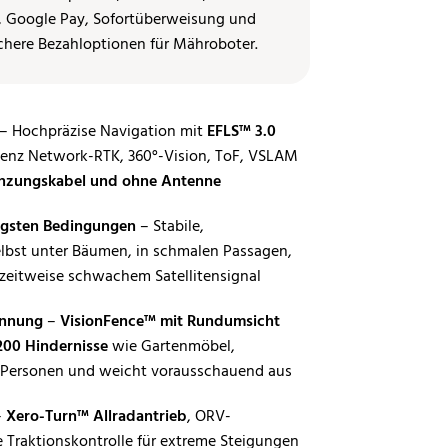
– Hochpräzise Navigation mit
EFLS™ 3.0
uenz Network-RTK, 360°-Vision, ToF, VSLAM
nzungskabel und ohne Antenne
rigsten Bedingungen
– Stabile,
lbst unter Bäumen, in schmalen Passagen,
zeitweise schwachem Satellitensignal
ennung
–
VisionFence™ mit Rundumsicht
200 Hindernisse
wie Gartenmöbel,
er Personen und weicht vorausschauend aus
–
Xero-Turn™ Allradantrieb
, ORV-
 Traktionskontrolle für extreme Steigungen