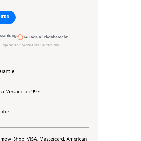
CHERN
ezahlung
14 Tage Rückgaberecht
0 Tage testen • Service aus Deutschland
arantie
ler Versand ab 99 €
ntie