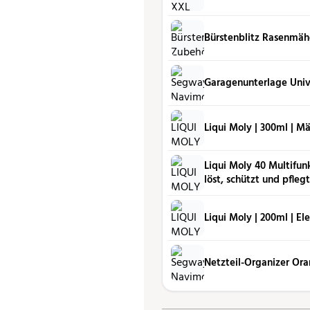
Bürstenblitz Rasenmäh
Garagenunterlage Univ
Liqui Moly | 300ml | Mä
Liqui Moly 40 Multifunk
löst, schützt und pflegt
Liqui Moly | 200ml | El
Netzteil-Organizer Or