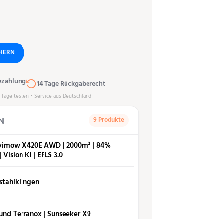
CHERN
ezahlung
14 Tage Rückgaberecht
0 Tage testen • Service aus Deutschland
9 Produkte
N
vimow X420E AWD | 2000m² | 84%
 Vision KI | EFLS 3.0
lstahlklingen
und Terranox | Sunseeker X9