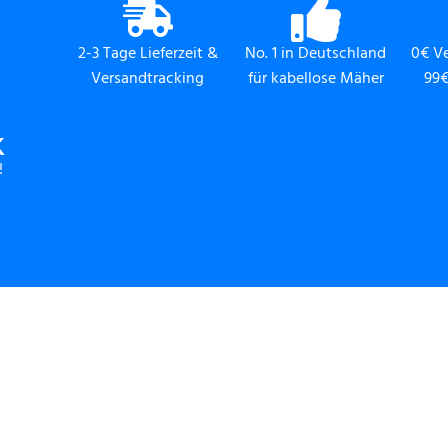
2-3 Tage Lieferzeit &
No. 1 in Deutschland
0€ V
Versandtracking
für kabellose Mäher
99€
K
!