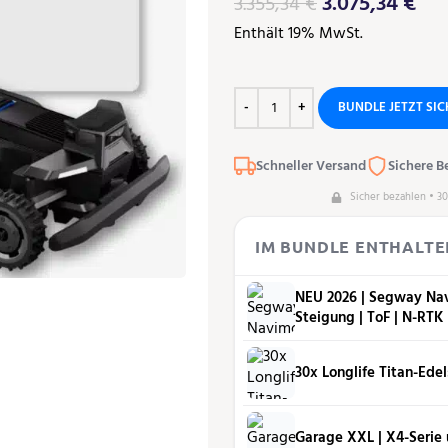
3.075,34
€
3.355,34
€
Enthält 19% MwSt.
BUNDLE JETZT SI
Schneller Versand
Sichere B
Sicher bezahlen • 3
IM BUNDLE ENTHALTE
NEU 2026 | Segway Na
Steigung | ToF | N-RTK |
30x Longlife Titan-Ede
Garage XXL | X4-Serie 