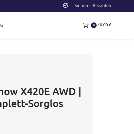
Sicheres Bezahlen
/
0,00
€
NG
0
mow X420E AWD |
plett-Sorglos