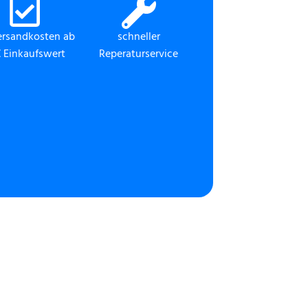
ersandkosten ab
schneller
 Einkaufswert
Reperaturservice