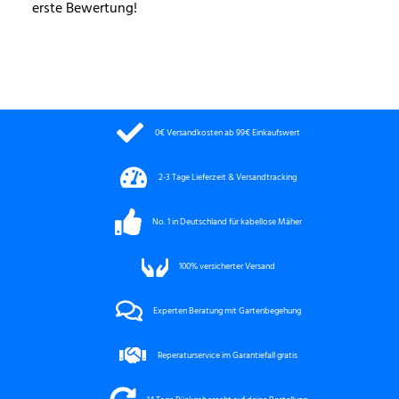
erste Bewertung!
0€ Versandkosten ab 99€ Einkaufswert
2-3 Tage Lieferzeit & Versandtracking
No. 1 in Deutschland für kabellose Mäher
100%
versicherter Versand
Experten Beratung mit Gartenbegehung
Reperaturservice im Garantiefall gratis