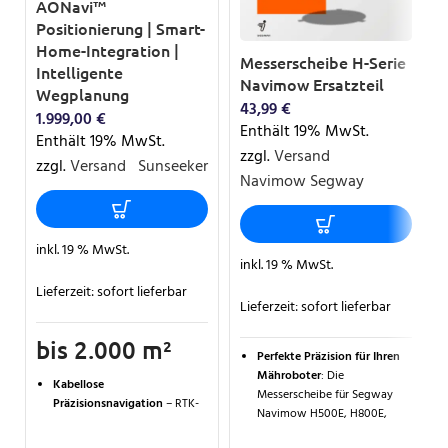
AONavi™
Positionierung | Smart-
Home-Integration |
Messerscheibe H-Serie
Intelligente
Navimow Ersatzteil
Wegplanung
43,99
€
1.999,00
€
Enthält 19% MwSt.
Enthält 19% MwSt.
zzgl.
Versand
zzgl.
Versand
Sunseeker
Navimow Segway
inkl. 19 % MwSt.
inkl. 19 % MwSt.
Lieferzeit:
sofort lieferbar
Lieferzeit:
sofort lieferbar
bis 2.000 m²
Perfekte Präzision für Ihren
Mähroboter
: Die
Kabellose
Messerscheibe für Segway
Präzisionsnavigation
– RTK-
Navimow H500E, H800E,
GNSS & VSLAM ermöglichen
H1500E und H3000E sorgt für
exaktes Mähen ohne