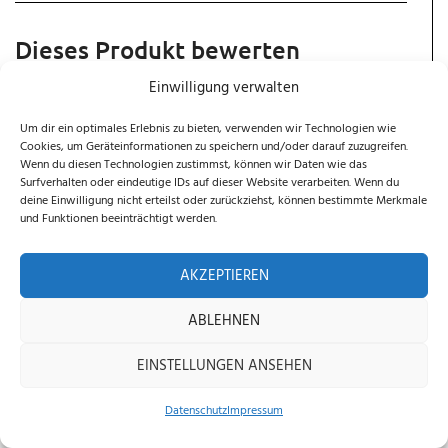
Dieses Produkt bewerten
Einwilligung verwalten
Teilen Sie Ihre Meinung zu diesem Artikel
Um dir ein optimales Erlebnis zu bieten, verwenden wir Technologien wie
Ihre Gesamtbewertung
Cookies, um Geräteinformationen zu speichern und/oder darauf zuzugreifen.
Wenn du diesen Technologien zustimmst, können wir Daten wie das
Surfverhalten oder eindeutige IDs auf dieser Website verarbeiten. Wenn du
deine Einwilligung nicht erteilst oder zurückziehst, können bestimmte Merkmale
Titel Deiner Bewertung
und Funktionen beeinträchtigt werden.
AKZEPTIEREN
Deine Rezension
ABLEHNEN
EINSTELLUNGEN ANSEHEN
Datenschutz
Impressum
Home
Shop
Beratung