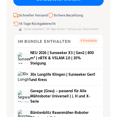
Schneller Versand
Sichere Bezahlung
14 Tage Rückgaberecht
Sicher bezahlen • 30 Tage testen • Service aus Deutschland
9 Produkte
IM BUNDLE ENTHALTEN
NEU 2026 | Sunseeker X3 | Gen2 | 800
m² | nRTK & VSLAM 2.0 | 30%
Steigung
30x Longlife Klingen | Sunseeker Gen1
und Kress
Garage (Grau) – passend für Alle
Mähroboter Universell | i, H und X-
Serie
Bürstenblitz Rasenmäher-Roboter