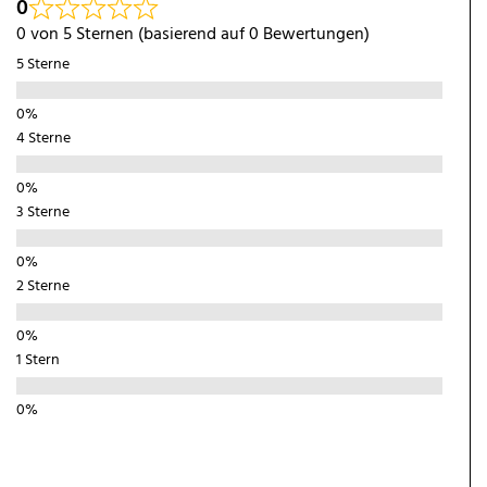
0
erhältlich, sodass Sie Ihre
eine robuste,
0 von 5 Sternen (basierend auf 0 Bewertungen)
Ausrüstung individuell
wartungsfreundliche
erweitern können.
Konstruktion.
5 Sterne
4 Sterne
3 Sterne
2 Sterne
1 Stern