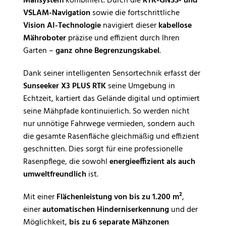
Mähsystem
kombiniert. Durch die
RTK-GNSS- und
VSLAM-Navigation
sowie die fortschrittliche
Vision AI-Technologie
navigiert dieser
kabellose
Mähroboter
präzise und effizient durch Ihren
Garten –
ganz ohne Begrenzungskabel
.
Dank seiner intelligenten Sensortechnik erfasst der
Sunseeker X3 PLUS RTK
seine Umgebung in
Echtzeit, kartiert das Gelände digital und optimiert
seine Mähpfade kontinuierlich. So werden nicht
nur unnötige Fahrwege vermieden, sondern auch
die gesamte Rasenfläche gleichmäßig und effizient
geschnitten. Dies sorgt für eine professionelle
Rasenpflege, die sowohl
energieeffizient als auch
umweltfreundlich
ist.
Mit einer
Flächenleistung von bis zu 1.200 m²
,
einer
automatischen Hinderniserkennung
und der
Möglichkeit,
bis zu 6 separate Mähzonen