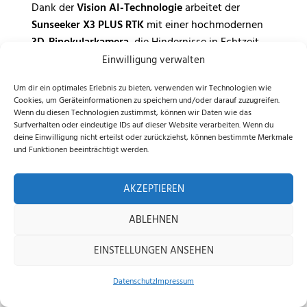
Dank der
Vision AI-Technologie
arbeitet der
Sunseeker X3 PLUS RTK
mit einer hochmodernen
3D-Binokularkamera
, die Hindernisse in Echtzeit
erkennt und das Mähverhalten anpasst.
Einwilligung verwalten
Um dir ein optimales Erlebnis zu bieten, verwenden wir Technologien wie
Automatische Objekterkennung
: Erkennt
Cookies, um Geräteinformationen zu speichern und/oder darauf zuzugreifen.
Gartenmöbel, Spielzeug, Pflanzen oder Haustiere
Wenn du diesen Technologien zustimmst, können wir Daten wie das
Surfverhalten oder eindeutige IDs auf dieser Website verarbeiten. Wenn du
Echtzeit-Scans
: Analysiert die Umgebung
deine Einwilligung nicht erteilst oder zurückziehst, können bestimmte Merkmale
kontinuierlich und optimiert die Mähpfade
und Funktionen beeinträchtigt werden.
Sicheres Mähen
: Verhindert Zusammenstöße
AKZEPTIEREN
und schützt Rasenkanten
ABLEHNEN
Das
präzise Mähsystem mit Vision AI
sorgt dafür,
dass der Mähroboter ohne Unterbrechungen durch
EINSTELLUNGEN ANSEHEN
den Garten navigiert. Selbst in komplexen
Umgebungen erkennt er Hindernisse zuverlässig
Datenschutz
Impressum
und umfährt sie intelligent – für einen
Home
Shop
Beratung
reibungslosen, sicheren und effizienten