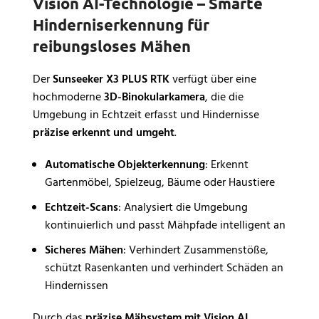
Vision AI-Technologie – Smarte
Hinderniserkennung für
reibungsloses Mähen
Der
Sunseeker X3 PLUS RTK
verfügt über eine
hochmoderne
3D-Binokularkamera
, die die
Umgebung in Echtzeit erfasst und Hindernisse
präzise erkennt und umgeht
.
Automatische Objekterkennung
: Erkennt
Gartenmöbel, Spielzeug, Bäume oder Haustiere
Echtzeit-Scans
: Analysiert die Umgebung
kontinuierlich und passt Mähpfade intelligent an
Sicheres Mähen
: Verhindert Zusammenstöße,
schützt Rasenkanten und verhindert Schäden an
Hindernissen
Durch das
präzise Mähsystem mit Vision AI