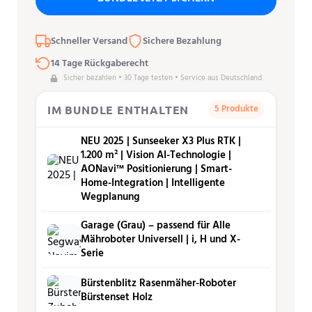
Schneller Versand
Sichere Bezahlung
14 Tage Rückgaberecht
Sicher bezahlen • 30 Tage testen • Service aus Deutschland
5 Produkte
IM BUNDLE ENTHALTEN
NEU 2025 | Sunseeker X3 Plus RTK |
1.200 m² | Vision AI-Technologie |
AONavi™ Positionierung | Smart-
Home-Integration | Intelligente
Wegplanung
Garage (Grau) – passend für Alle
Mähroboter Universell | i, H und X-
Serie
Bürstenblitz Rasenmäher-Roboter
Bürstenset Holz