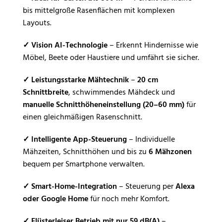
bis mittelgroße Rasenflächen mit komplexen
Layouts.
✓
Vision AI-Technologie
– Erkennt Hindernisse wie
Möbel, Beete oder Haustiere und umfährt sie sicher.
✓
Leistungsstarke Mähtechnik
–
20 cm
Schnittbreite
, schwimmendes Mähdeck und
manuelle Schnitthöheneinstellung (20–60 mm)
für
einen gleichmäßigen Rasenschnitt.
✓
Intelligente App-Steuerung
– Individuelle
Mähzeiten, Schnitthöhen und bis zu
6 Mähzonen
bequem per Smartphone verwalten.
✓
Smart-Home-Integration
– Steuerung per
Alexa
oder Google Home
für noch mehr Komfort.
✓
Flüsterleiser Betrieb mit nur 59 dB(A)
–