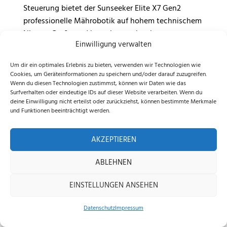
Steuerung bietet der Sunseeker Elite X7 Gen2
professionelle Mährobotik auf hohem technischem
Niveau. Große und komplex strukturierte
Einwilligung verwalten
Rasenflächen werden systematisch, präzise und
reproduzierbar bearbeitet, während Hindernisse
Um dir ein optimales Erlebnis zu bieten, verwenden wir Technologien wie
und Randbereiche zuverlässig erkannt werden. Der
Cookies, um Geräteinformationen zu speichern und/oder darauf zuzugreifen.
leise, vollautomatische Betrieb sorgt dabei für
Wenn du diesen Technologien zustimmst, können wir Daten wie das
Surfverhalten oder eindeutige IDs auf dieser Website verarbeiten. Wenn du
einen dauerhaft gepflegten Rasen, hohen
deine Einwilligung nicht erteilst oder zurückziehst, können bestimmte Merkmale
Bedienkomfort und einen minimalen Zeit- und
und Funktionen beeinträchtigt werden.
Wartungsaufwand – auch bei regelmäßiger
Nutzung auf anspruchsvollem Gelände.
AKZEPTIEREN
ABLEHNEN
ÄHNLICHE PRODUKTE
EINSTELLUNGEN ANSEHEN
Datenschutz
Impressum
Home
Shop
Beratung
ANGEBOT
ANGEBOT