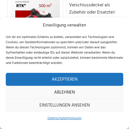
Einwilligung verwalten
Ultraschall-
Um dir ein optimales Erlebnis zu bieten, verwenden wir Technologien wie
Cookies, um Geräteinformationen zu speichern und/oder darauf zuzugreifen.
Verschlussdeckel
Wenn du diesen Technologien zustimmst, können wir Daten wie das
Navimow Ersatzteil
Neu 2026 | Kress
Surfverhalten oder eindeutige IDs auf dieser Website verarbeiten. Wenn du
13,99
€
KR250E EyePilot |
deine Einwilligung nicht erteilst oder zurückziehst, können bestimmte Merkmale
Enthält 19% MwSt.
500m²
und Funktionen beeinträchtigt werden.
999,00
€
zzgl.
Versand
Enthält 19% MwSt.
Navimow Segway
AKZEPTIEREN
ABLEHNEN
inkl. 19 % MwSt.
inkl. 19 % MwSt.
EINSTELLUNGEN ANSEHEN
Lieferzeit:
sofort lieferbar
Lieferzeit:
sofort lieferbar
Datenschutz
Impressum
Home
Shop
Beratung
Kress EyePilot® RTKⁿ KR250E -
Original Ultraschall-