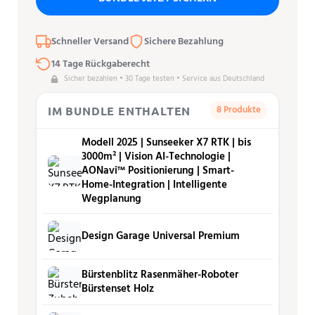
Schneller Versand
Sichere Bezahlung
14 Tage Rückgaberecht
Sicher bezahlen • 30 Tage testen • Service aus Deutschland
8 Produkte
IM BUNDLE ENTHALTEN
Modell 2025 | Sunseeker X7 RTK | bis
3000m² | Vision AI-Technologie |
AONavi™ Positionierung | Smart-
Home-Integration | Intelligente
Wegplanung
Design Garage Universal Premium
Bürstenblitz Rasenmäher-Roboter
Bürstenset Holz