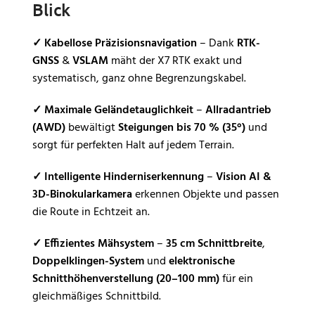
Blick
✓
Kabellose Präzisionsnavigation
– Dank
RTK-
GNSS
&
VSLAM
mäht der X7 RTK exakt und
systematisch, ganz ohne Begrenzungskabel.
✓
Maximale Geländetauglichkeit
–
Allradantrieb
(AWD)
bewältigt
Steigungen bis 70 % (35°)
und
sorgt für perfekten Halt auf jedem Terrain.
✓
Intelligente Hinderniserkennung
–
Vision AI &
3D-Binokularkamera
erkennen Objekte und passen
die Route in Echtzeit an.
✓
Effizientes Mähsystem
–
35 cm Schnittbreite
,
Doppelklingen-System
und
elektronische
Schnitthöhenverstellung (20–100 mm)
für ein
gleichmäßiges Schnittbild.