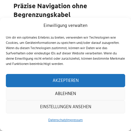
Präzise Navigation ohne
Begrenzungskabel
Einwilligung verwalten
Dank der
AONavi™-Technologie
kombiniert der
Sunseeker X7 RTK
RTK-GNSS und VSLAM
, um
Um dir ein optimales Erlebnis zu bieten, verwenden wir Technologien wie
präzise Mähbahnen zu planen – ganz ohne die
Cookies, um Geräteinformationen zu speichern und/oder darauf zuzugreifen.
Wenn du diesen Technologien zustimmst, können wir Daten wie das
Notwendigkeit von Begrenzungskabeln. Durch die
Surfverhalten oder eindeutige IDs auf dieser Website verarbeiten. Wenn du
intelligente Echtzeit-Kartierung werden
deine Einwilligung nicht erteilst oder zurückziehst, können bestimmte Merkmale
Mähbereiche systematisch abgedeckt, während
und Funktionen beeinträchtigt werden.
individuelle Begrenzungen bequem per App
eingestellt werden können.
AKZEPTIEREN
Herausragende
ABLEHNEN
Geländetauglichkeit dank
EINSTELLUNGEN ANSEHEN
Allradantrieb
Datenschutz
Impressum
Ob unebener Untergrund, Hanglagen oder
Home
Shop
Beratung