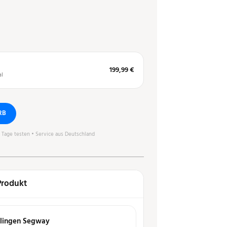
199,99 €
al
RB
0 Tage testen • Service aus Deutschland
Produkt
klingen Segway