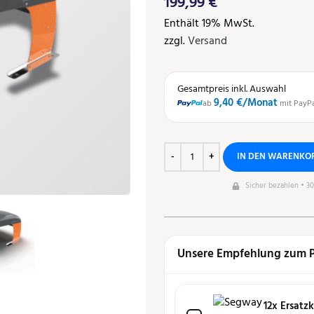
199,99
€
Enthält 19% MwSt.
zzgl.
Versand
Gesamtpreis inkl. Auswahl
9,40 €
/Monat
ab
mit PayP
IN DEN WARENKO
Sicher bezahlen • 3
Unsere Empfehlung zum 
12x Ersatz