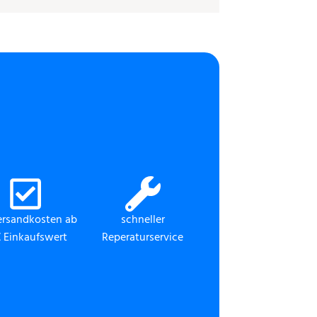
ersandkosten ab
schneller
 Einkaufswert
Reperaturservice