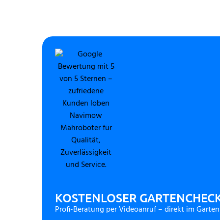
KOSTENLOSER GARTENCHEC
Profi-Beratung per Videoanruf – direkt im Garten