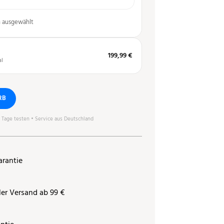
n ausgewählt
199,99 €
al
RB
0 Tage testen • Service aus Deutschland
arantie
ler Versand ab 99 €