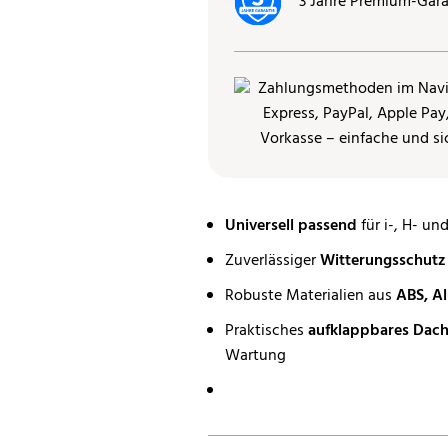
3 Jahre Premium-Gara
Universell passend
für i-, H- un
Zuverlässiger
Witterungsschutz
Robuste Materialien aus
ABS, A
Praktisches
aufklappbares Dac
Wartung