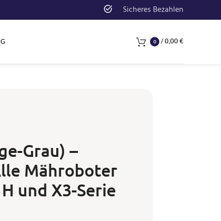
Sicheres Bezahlen
/
0,00
€
NG
0
ge-Grau) –
Alle Mähroboter
, H und X3-Serie