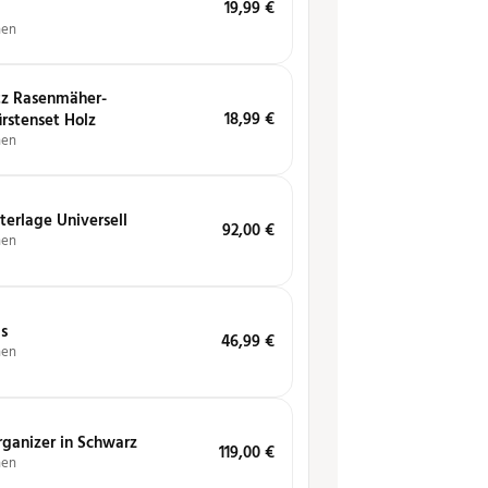
19,99
€
hen
tz Rasenmäher-
18,99
€
rstenset Holz
hen
erlage Universell
92,00
€
hen
s
46,99
€
hen
rganizer in Schwarz
119,00
€
hen