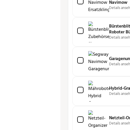
Navimow
Details anse
Bürstenbli
Roboter Bü
Details anse
Garagenunt
Details anse
Hybrid-Gra
Details anse
Netzteil-O
Details anse