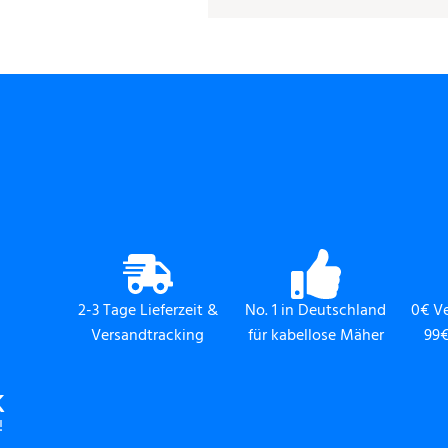
2-3 Tage Lieferzeit &
No. 1 in Deutschland
0€ V
Versandtracking
für kabellose Mäher
99€
K
!