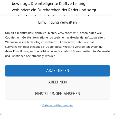
bewältigt. Die intelligente Kraftverteilung
verhindert ein Durchdrehen der Räder und sorgt
auch auf unebenem Gelände für kontrollierte
Einwilligung verwalten
Navigation.
Um dir ein optimales Erlebnis zu bieten, verwenden wir Technologien wie
So bleibt das Schnittbild selbst auf
Cookies, um Geräteinformationen zu speichern und/oder darauf zuzugreifen.
anspruchsvolleren Grundstücken gleichmäßig und
Wenn du diesen Technologien zustimmst, können wir Daten wie das
gepflegt.
Surfverhalten oder eindeutige IDs auf dieser Website verarbeiten. Wenn du
deine Einwilligung nicht erteilst oder zurückziehst, können bestimmte Merkmale
und Funktionen beeinträchtigt werden.
Wetterangepasste Sensorik & robuster
Betrieb
AKZEPTIEREN
Der integrierte Regensensor erkennt Niederschlag
ABLEHNEN
automatisch. Beginnt es zu regnen, unterbricht der
MOVA 1000 den Mähvorgang selbstständig und
EINSTELLUNGEN ANSEHEN
kehrt zur Ladestation zurück.
Datenschutz
Impressum
Sobald die Bedingungen wieder geeignet sind, wird
Home
Shop
Beratung
der Betrieb automatisch fortgesetzt.