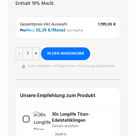
Enthält 19% MwSt.
Gesamtpreis inkl. Auswahl
1.199,00 €
56,34 €
/Monat
ab
mit PayPal
IN DEN WARENKORB
Sicher bezahlen • 30 Tage testen • Service aus Deutschland
Unsere Empfehlung zum Produkt
30x Longlife Titan-
Edelstahlklingen
Details ansehen
39,99
€