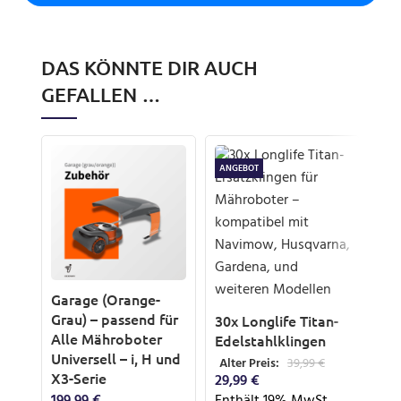
DAS KÖNNTE DIR AUCH
GEFALLEN …
ANGEBOT
Bür
Garage (Orange-
Ra
Grau) – passend für
30x Longlife Titan-
Rob
Alle Mähroboter
Edelstahlklingen
Ho
Universell – i, H und
Alter Preis:
39,99
€
X3-Serie
18,
29,99
€
Ent
Enthält 19% MwSt.
199,99
€