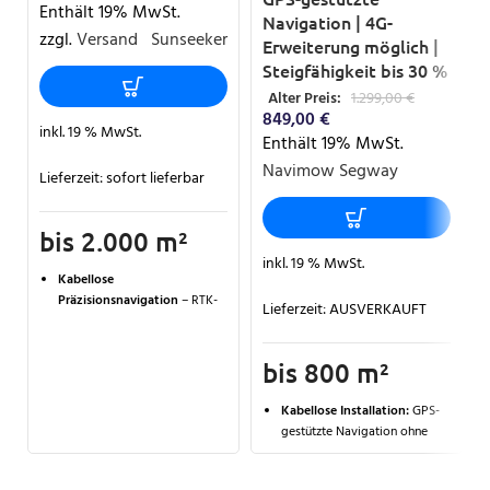
Enthält 19% MwSt.
Navigation | 4G-
zzgl.
Versand
Sunseeker
Erweiterung möglich |
Steigfähigkeit bis 30 %
Alter Preis:
1.299,00
€
849,00
€
inkl. 19 % MwSt.
Enthält 19% MwSt.
Navimow Segway
Lieferzeit:
sofort lieferbar
bis 2.000 m²
inkl. 19 % MwSt.
Kabellose
Präzisionsnavigation
– RTK-
Lieferzeit:
AUSVERKAUFT
GNSS & VSLAM ermöglichen
exaktes Mähen ohne
Begrenzungskabel für Flächen
bis 800 m²
bis
2.000 m²
.
Kabellose Installation:
GPS-
Leistungsstarker
gestützte Navigation ohne
Allradantrieb
– Bewältigt
physisches Begrenzungskabel
Steigungen bis
60 % (30°)
und sorgt für maximale
KI-gestützte Kartierung: