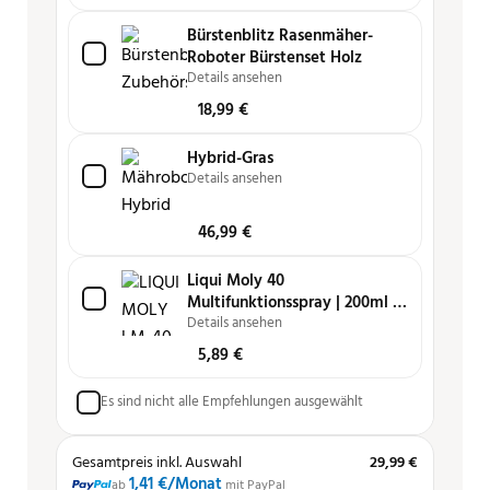
Bürstenblitz Rasenmäher-
Roboter Bürstenset Holz
Details ansehen
18,99
€
Hybrid-Gras
Details ansehen
46,99
€
Liqui Moly 40
Multifunktionsspray | 200ml |
Schmiert, reinigt, löst, schützt
Details ansehen
und pflegt
5,89
€
Es sind nicht alle Empfehlungen ausgewählt
Gesamtpreis inkl. Auswahl
29,99 €
1,41 €
/Monat
ab
mit PayPal