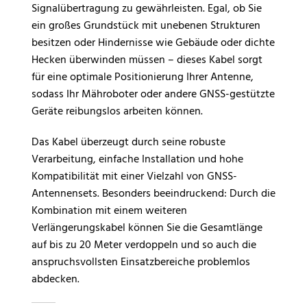
Geräte.
passend für alle Segway
Signalübertragung zu gewährleisten. Egal, ob Sie
Navimow Modelle, sorgt
✔
Universell einsetzbar &
ein großes Grundstück mit unebenen Strukturen
dieses Set für eine
materialschonend
– Sicher
besitzen oder Hindernisse wie Gebäude oder dichte
einfache Wartung und
für Kunststoff, Lack, Metall &
anhaltend perfekte
Hecken überwinden müssen – dieses Kabel sorgt
Holz – optimal für
Rasenpflege.
Mähroboter, Gartengeräte,
für eine optimale Positionierung Ihrer Antenne,
Scharniere und mehr.
sodass Ihr Mähroboter oder andere GNSS-gestützte
Geräte reibungslos arbeiten können.
Das Kabel überzeugt durch seine robuste
Verarbeitung, einfache Installation und hohe
Kompatibilität mit einer Vielzahl von GNSS-
Antennensets. Besonders beeindruckend: Durch die
Kombination mit einem weiteren
Verlängerungskabel können Sie die Gesamtlänge
auf bis zu 20 Meter verdoppeln und so auch die
anspruchsvollsten Einsatzbereiche problemlos
abdecken.