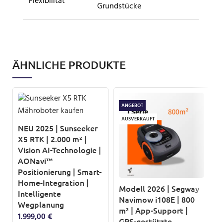
Flexibilität
Grundstücke
ÄHNLICHE PRODUKTE
ANGEBOT
AUSVERKAUFT
NEU 2025 | Sunseeker
X5 RTK | 2.000 m² |
Vision AI-Technologie |
AONavi™
Positionierung | Smart-
Home-Integration |
Modell 2026 | Segway
Intelligente
Navimow i108E | 800
Wegplanung
m² | App-Support |
1.999,00
€
GPS-gestützte