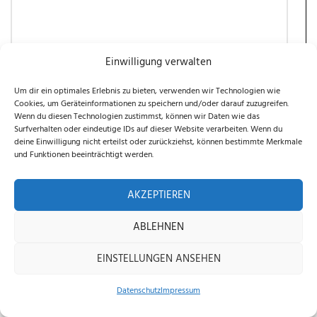
Einwilligung verwalten
Um dir ein optimales Erlebnis zu bieten, verwenden wir Technologien wie
Cookies, um Geräteinformationen zu speichern und/oder darauf zuzugreifen.
Ihr Name
Wenn du diesen Technologien zustimmst, können wir Daten wie das
Surfverhalten oder eindeutige IDs auf dieser Website verarbeiten. Wenn du
deine Einwilligung nicht erteilst oder zurückziehst, können bestimmte Merkmale
und Funktionen beeinträchtigt werden.
ABSENDEN
AKZEPTIEREN
Alle Bewertungen lesen
ABLEHNEN
Es gibt noch keine Bewertungen. Schreibe selbst die
EINSTELLUNGEN ANSEHEN
erste Bewertung!
Datenschutz
Impressum
Home
Shop
Beratung