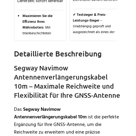
Lieferzeit:
sofort lieferbar
P
D
✔
Testsieger & Preis-
Maximieren Sie die
a
Leistungs-Sieger
–
Effizienz Ihres
G
Unabhängig geprüft und
Mähroboters
: Mit
e
ausgezeichnet als eines der
titanbeschichteten
besten Multifunktionssprays
Edelstahlklingen im 30er-
F
für Schmierung, Rostschutz
Set erzielen Sie präzise
P
und Pflege.
Schnittergebnisse und
z
Detaillierte Beschreibung
verlängern die
K
✔
Maximaler Schutz &
Lebensdauer Ihres
Pflege
– Schmier-,
S
Segway Navimow
Mähroboters.
Reinigungs- und
R
Schutzwirkung in einem
Antennenverlängerungskabel
Langlebig und
T
Produkt – ideal für
wetterbeständig
: Die
w
10m – Maximale Reichweite und
Mähroboter, Auto, Haushalt
Titanbeschichtung und
v
& Werkstatt.
Flexibilität für Ihre GNSS-Antenne
gehärtete Verarbeitung
L
garantieren robuste,
✔
Rostlösend &
rostfreie Klingen für
wasserabweisend
– Löst
Das
Segway Navimow
optimale Mähleistung bei
festsitzende Schrauben,
Antennenverlängerungskabel 10m
ist die perfekte
jedem Wetter.
verdrängt Feuchtigkeit und
Ergänzung für Ihre GNSS-Antenne, um die
verhindert Korrosion –
Universelle
perfekt für alle Outdoor-
Reichweite zu erweitern und eine präzise
Kompatibilität
: Perfekt