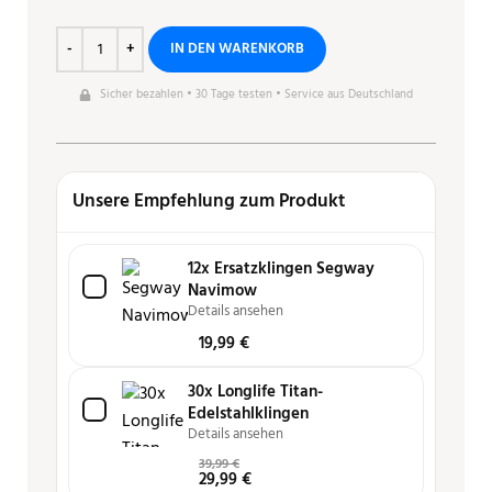
IN DEN WARENKORB
Sicher bezahlen • 30 Tage testen • Service aus Deutschland
Unsere Empfehlung zum Produkt
12x Ersatzklingen Segway
Navimow
Details ansehen
19,99
€
30x Longlife Titan-
Edelstahlklingen
Details ansehen
39,99
€
29,99
€