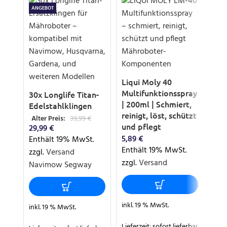
ANGEBOT
Liqui Moly 40
Bür
Multifunktionsspray
Ra
30x Longlife Titan-
| 200ml | Schmiert,
Rob
Edelstahlklingen
reinigt, löst, schützt
Ho
Alter Preis:
39,99
€
und pflegt
18,
29,99
€
5,89
€
Ent
Enthält 19% MwSt.
Enthält 19% MwSt.
zzg
zzgl.
Versand
zzgl.
Versand
Navimow Segway
inkl
inkl. 19 % MwSt.
inkl. 19 % MwSt.
Lief
Lieferzeit:
sofort lieferbar