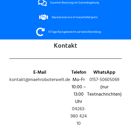
Experten Beratung mit Gartenbegehung
Reperaturservice im Garantiefall gratis
14 Tage Rückgaberecht auf deine Bestellung
Kontakt
E-Mail
Telefon
WhatsApp
kontakt@maehroboterwelt.de
Mo-Fr
0157-50605069
10:00 –
(nur
13:00
Textnachrichten)
Uhr
04263-
980 424
10