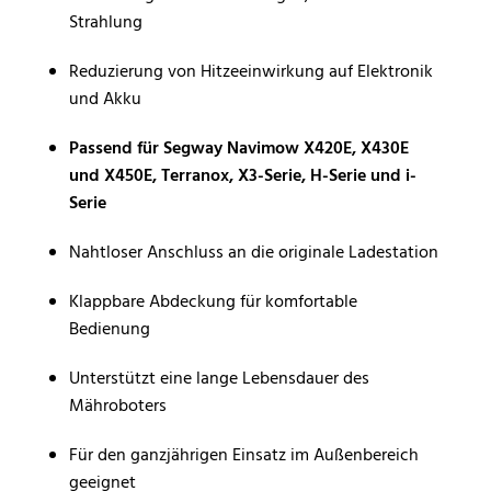
Navimow Modelle, sorgt
Strahlung
✔
Universell einsetzbar &
dieses Set für eine
materialschonend
– Sicher
einfache Wartung und
für Kunststoff, Lack, Metall &
Reduzierung von Hitzeeinwirkung auf Elektronik
anhaltend perfekte
Holz – optimal für
und Akku
Rasenpflege.
Mähroboter, Gartengeräte,
Scharniere und mehr.
Passend für Segway Navimow X420E, X430E
und X450E, Terranox, X3-Serie, H-Serie und i-
Serie
Nahtloser Anschluss an die originale Ladestation
Klappbare Abdeckung für komfortable
Bedienung
Unterstützt eine lange Lebensdauer des
Mähroboters
Für den ganzjährigen Einsatz im Außenbereich
geeignet