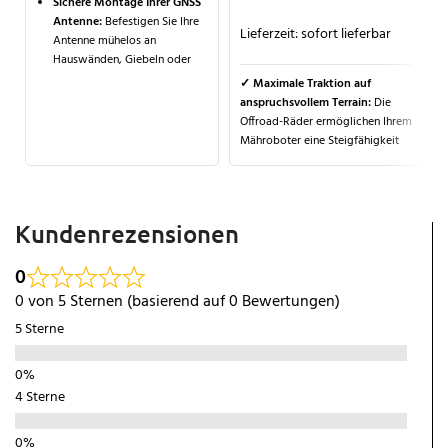
Sichere Montage Ihrer GNSS
Antenne:
Befestigen Sie Ihre
Lieferzeit:
sofort lieferbar
Antenne mühelos an
Hauswänden, Giebeln oder
Gebäuden für eine optimale
✓ Maximale Traktion auf
Signalverbindung.
anspruchsvollem Terrain:
Die
Offroad-Räder ermöglichen Ihrem
Flexibel ausrichtbarer
Mähroboter eine Steigfähigkeit
Antennenhalter:
Mit dem
von bis zu 35 % (20°) und bieten
180°-RTK Antennenhalter und
stärkeren Halt auf rutschigem
der Grundplatte ist eine
Untergrund.
✓ Einfache
präzise Positionierung
Installation:
Mit dem
garantiert.
Kundenrezensionen
mitgelieferten Werkzeugset
Maximale Leistung und
lassen sich die Räder in wenigen
Genauigkeit:
Das
0
Schritten montieren.
✓
Erweiterungsset ermöglicht
Kompatibel und vielseitig:
0 von 5 Sternen (basierend auf 0 Bewertungen)
eine sichere Installation und
Entwickelt speziell für die
eine zuverlässige GNSS-
5 Sterne
Modelle i105E und i108E der
Signalverbindung.
Navimow i-Serie, ideal für
unwegsames Gelände.
4 Sterne