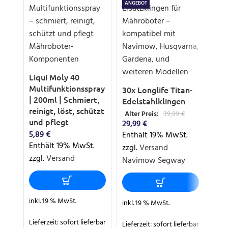
ANGEBOT
Liqui Moly 40
Bür
Multifunktionsspray
Ra
30x Longlife Titan-
| 200ml | Schmiert,
Rob
Edelstahlklingen
reinigt, löst, schützt
Ho
Alter Preis:
39,99
€
und pflegt
18,
29,99
€
5,89
€
Ent
Enthält 19% MwSt.
Enthält 19% MwSt.
zzg
zzgl.
Versand
zzgl.
Versand
Navimow Segway
inkl
inkl. 19 % MwSt.
inkl. 19 % MwSt.
Lief
Lieferzeit:
sofort lieferbar
Lieferzeit:
sofort lieferbar