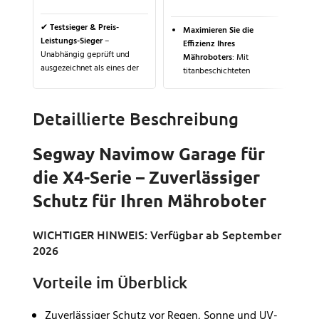
P
D
✔
Testsieger & Preis-
Maximieren Sie die
a
Leistungs-Sieger
–
Effizienz Ihres
G
Unabhängig geprüft und
Mähroboters
: Mit
e
ausgezeichnet als eines der
titanbeschichteten
besten Multifunktionssprays
Edelstahlklingen im 30er-
F
für Schmierung, Rostschutz
Set erzielen Sie präzise
P
und Pflege.
Schnittergebnisse und
z
Detaillierte Beschreibung
verlängern die
K
✔
Maximaler Schutz &
Lebensdauer Ihres
Pflege
– Schmier-,
S
Segway Navimow Garage für
Mähroboters.
Reinigungs- und
R
Schutzwirkung in einem
die X4-Serie – Zuverlässiger
Langlebig und
T
Produkt – ideal für
wetterbeständig
: Die
w
Schutz für Ihren Mähroboter
Mähroboter, Auto, Haushalt
Titanbeschichtung und
v
& Werkstatt.
gehärtete Verarbeitung
L
garantieren robuste,
✔
Rostlösend &
WICHTIGER HINWEIS: Verfügbar ab September
rostfreie Klingen für
wasserabweisend
– Löst
2026
optimale Mähleistung bei
festsitzende Schrauben,
jedem Wetter.
verdrängt Feuchtigkeit und
Vorteile im Überblick
verhindert Korrosion –
Universelle
perfekt für alle Outdoor-
Kompatibilität
: Perfekt
Geräte.
Zuverlässiger Schutz vor Regen, Sonne und UV-
passend für alle Segway