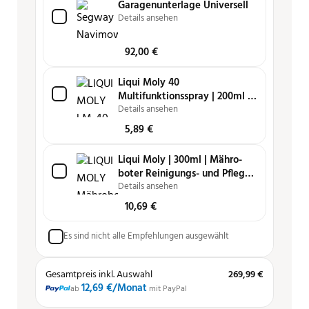
Garagenunterlage Universell
Details ansehen
92,00
€
Liqui Moly 40
Multifunktionsspray | 200ml |
Schmiert, reinigt, löst, schützt
Details ansehen
und pflegt
5,89
€
Liqui Moly | 300ml | Mähro­
boter Reini­gungs- und Pfle­ge­
spray
Details ansehen
10,69
€
Es sind nicht alle Empfehlungen ausgewählt
Gesamtpreis inkl. Auswahl
269,99 €
12,69 €
/Monat
ab
mit PayPal