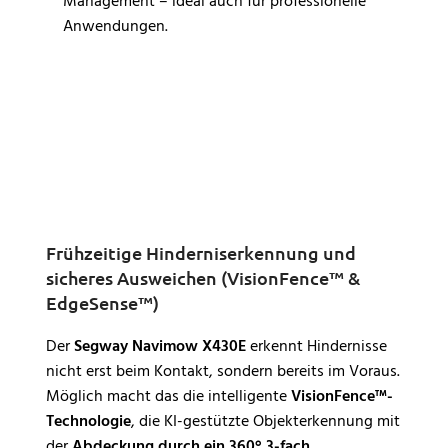
Management – ideal auch für professionelle
Anwendungen.
Frühzeitige Hinderniserkennung und
sicheres Ausweichen (VisionFence™ &
EdgeSense™)
Der
Segway Navimow X430E
erkennt Hindernisse
nicht erst beim Kontakt, sondern bereits im Voraus.
Möglich macht das die intelligente
VisionFence™-
Technologie
, die KI-gestützte Objekterkennung mit
der
Abdeckung durch ein 360° 3-fach