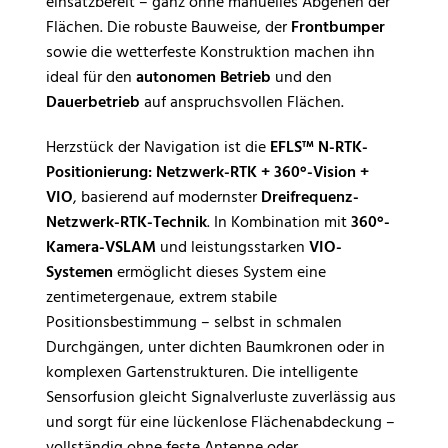
einsatzbereit – ganz ohne manuelles Abgehen der
Flächen. Die robuste Bauweise, der
Frontbumper
sowie die wetterfeste Konstruktion machen ihn
ideal für den
autonomen Betrieb
und den
Dauerbetrieb
auf anspruchsvollen Flächen.
Herzstück der Navigation ist die
EFLS™ N-RTK-
Positionierung: Netzwerk-RTK + 360°-Vision +
VIO
, basierend auf modernster
Dreifrequenz-
Netzwerk-RTK-Technik
. In Kombination mit
360°-
Kamera-VSLAM
und leistungsstarken
VIO-
Systemen
ermöglicht dieses System eine
zentimetergenaue, extrem stabile
Positionsbestimmung – selbst in schmalen
Durchgängen, unter dichten Baumkronen oder in
komplexen Gartenstrukturen. Die intelligente
Sensorfusion gleicht Signalverluste zuverlässig aus
und sorgt für eine lückenlose Flächenabdeckung –
vollständig ohne feste Antenne oder