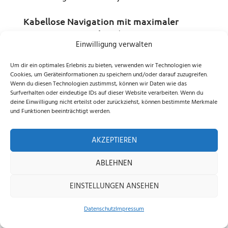
Kabellose Navigation mit maximaler
Positionsgenauigkeit (EFLS™ N-RTK-
Einwilligung verwalten
Positionierung)
Um dir ein optimales Erlebnis zu bieten, verwenden wir Technologien wie
Der Navimow X430E arbeitet vollständig ohne
Cookies, um Geräteinformationen zu speichern und/oder darauf zuzugreifen.
Begrenzungsdraht und ohne feste Antenne. Die
Wenn du diesen Technologien zustimmst, können wir Daten wie das
Surfverhalten oder eindeutige IDs auf dieser Website verarbeiten. Wenn du
präzise Navigation basiert auf der
EFLS™ N-RTK-
deine Einwilligung nicht erteilst oder zurückziehst, können bestimmte Merkmale
Positionierung: Netzwerk-RTK + 360°Vision + VIO
.
und Funktionen beeinträchtigt werden.
Durch die
Dreifrequenz-Netzwerk-RTK-Technik
in
Kombination mit
360°-Kamera-VSLAM
und
AKZEPTIEREN
leistungsstarken
VIO-Systemen
wird eine
zentimetergenaue Positionsbestimmung erreicht.
ABLEHNEN
Selbst bei schwachem Satellitensignal – etwa
EINSTELLUNGEN ANSEHEN
unter Bäumen, in engen Passagen oder zwischen
Gebäuden – bleibt die Navigation stabil und
Datenschutz
Impressum
zuverlässig. Die intelligente Sensorfusion gleicht
Home
Shop
Beratung