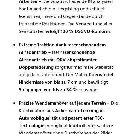
Arbeiten
– Die vorausschauende KI analysiert
kontinuierlich die Umgebung und schützt
Menschen, Tiere und Gegenstände durch
frühzeitige Reaktionen. Die Verarbeitung aller
Sensordaten erfolgt
100 % DSGVO-konform
.
Extreme Traktion dank rasenschonendem
Allradantrieb
– Der
rasenschonende
Allradantrieb
mit
ORV-abgestimmter
Doppelfederung
sorgt für maximale Stabilität
auf jedem Untergrund. Der Mäher
überwindet
Hindernisse von bis zu 7 cm
und bewältigt
Steigungen von bis zu 84 %
souverän.
Präzise Wendemanöver auf jedem Terrain
– Die
Kombination aus
Ackermann-Lenkung in
Automobilqualität
und
patentierter TSC-
Technologie
ermöglicht kontrollierte, saubere
Wendemanöver ohne Durchdrehen der Räder