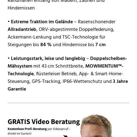
Randmähen entlang von Mauern, Zäunen und
Hindernissen
• Extreme Traktion im Gelände
– Rasenschonender
Allradantrieb
, ORV-abgestimmte Doppelfederung,
Ackermann-Lenkung und TSC-Technologie für
Steigungen bis
84 %
und Hindernisse bis
7 cm
• Leistungsstark, leise und langlebig
–
Doppelscheiben-
Mähsystem
mit 43 cm Schnittbreite,
MOWMENTUM™-
Technologie
, flüsterleiser Betrieb, App- & Smart-Home-
Steuerung, GPS-Tracking, IP66-Wetterschutz und
3 Jahre
Garantie