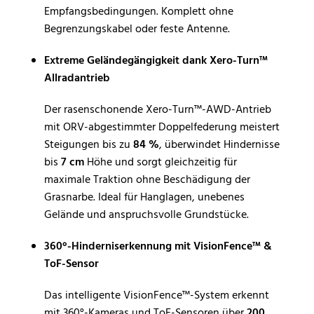
Empfangsbedingungen. Komplett ohne
Begrenzungskabel oder feste Antenne.
Extreme Geländegängigkeit dank Xero-Turn™
Allradantrieb
Der rasenschonende Xero-Turn™-AWD-Antrieb
mit ORV-abgestimmter Doppelfederung meistert
Steigungen bis zu
84 %
, überwindet Hindernisse
bis
7 cm
Höhe und sorgt gleichzeitig für
maximale Traktion ohne Beschädigung der
Grasnarbe. Ideal für Hanglagen, unebenes
Gelände und anspruchsvolle Grundstücke.
360°-Hinderniserkennung mit VisionFence™ &
ToF-Sensor
Das intelligente VisionFence™-System erkennt
mit 360°-Kameras und ToF-Sensoren über
200