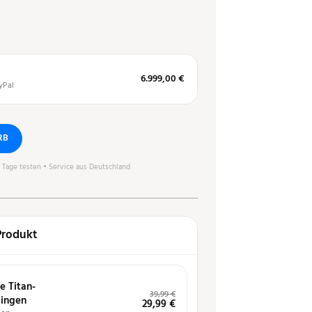
6.999,00 €
yPal
RB
0 Tage testen • Service aus Deutschland
Produkt
e Titan-
39,99
€
lingen
29,99
€