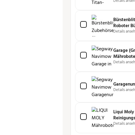
Details anse
Bürstenbli
Roboter Bü
Details anse
Garage (Gr
Mähroboter
X-Serie
Details anse
Garagenunt
Details anse
Liqui Moly
Reini­gungs
Details anse