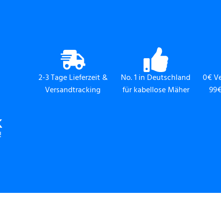
2-3 Tage Lieferzeit &
No. 1 in Deutschland
0€ V
Versandtracking
für kabellose Mäher
99€
K
!