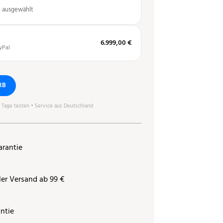
n ausgewählt
6.999,00 €
yPal
RB
0 Tage testen • Service aus Deutschland
arantie
ler Versand ab 99 €
ntie