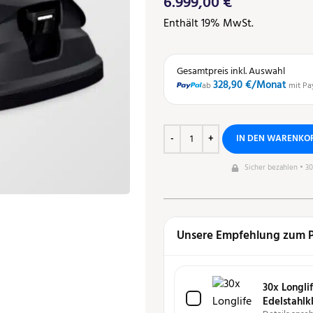
6.999,00
€
Enthält 19% MwSt.
Gesamtpreis inkl. Auswahl
328,90 €
/Monat
ab
mit Pa
IN DEN WARENKO
Sicher bezahlen • 3
Unsere Empfehlung zum 
30x Longlif
Edelstahlk