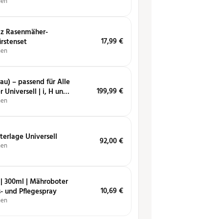
hen
tz Rasenmäher-
17,99
€
rstenset
hen
au) – passend für Alle
199,99
€
 Universell | i, H und
hen
erlage Universell
92,00
€
hen
 | 300ml | Mähro­boter
10,69
€
- und Pfle­ge­spray
hen