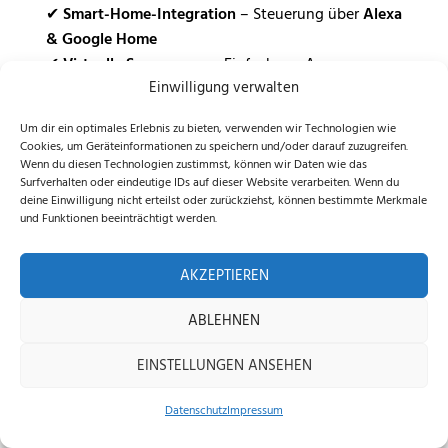
✔
Smart-Home-Integration
– Steuerung über
Alexa
& Google Home
✔
Virtuelle Sperrzonen
– Einfach per App
Einwilligung verwalten
festlegen, wo der Roboter nicht mähen soll
Um dir ein optimales Erlebnis zu bieten, verwenden wir Technologien wie
Wetterfest & intelligente
Cookies, um Geräteinformationen zu speichern und/oder darauf zuzugreifen.
Sicherheitsfunktionen
Wenn du diesen Technologien zustimmst, können wir Daten wie das
Surfverhalten oder eindeutige IDs auf dieser Website verarbeiten. Wenn du
deine Einwilligung nicht erteilst oder zurückziehst, können bestimmte Merkmale
Der
Sunseeker X7 PLUS RTK
ist
IPX5-zertifiziert
und Funktionen beeinträchtigt werden.
und hält Regen, Staub und Spritzwasser problemlos
stand. Zudem sorgen mehrstufige
AKZEPTIEREN
Sicherheitsmechanismen für
Diebstahlschutz und
maximale Zuverlässigkeit
.
ABLEHNEN
✔
Regensensor
– Erkennt Niederschlag und fährt
EINSTELLUNGEN ANSEHEN
automatisch zur Ladestation
✔
GPS & 4G-Modul (optional)
– Echtzeit-Ortung
Datenschutz
Impressum
und Diebstahlschutz per App
Home
Shop
Beratung