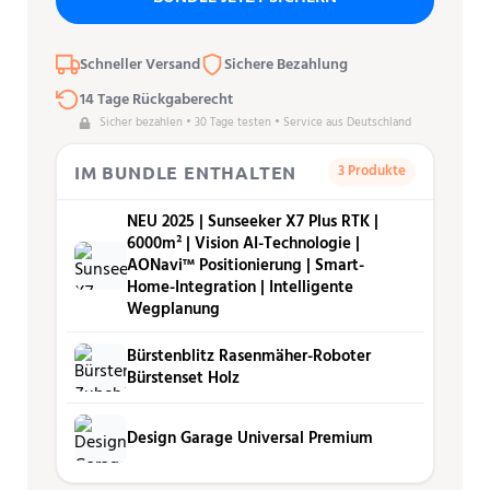
Schneller Versand
Sichere Bezahlung
14 Tage Rückgaberecht
Sicher bezahlen • 30 Tage testen • Service aus Deutschland
3 Produkte
IM BUNDLE ENTHALTEN
NEU 2025 | Sunseeker X7 Plus RTK |
6000m² | Vision AI-Technologie |
AONavi™ Positionierung | Smart-
Home-Integration | Intelligente
Wegplanung
Bürstenblitz Rasenmäher-Roboter
Bürstenset Holz
Design Garage Universal Premium