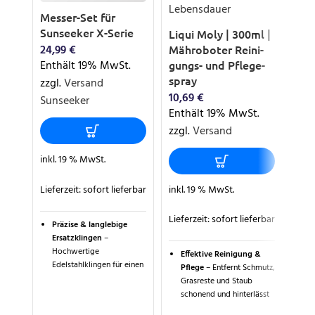
Messer-Set für
Gar
Sunseeker X-Serie
Gra
Liqui Moly | 300ml |
All
Mähro­boter Reini­
24,99
€
Uni
gungs- und Pfle­ge­
Enthält 19% MwSt.
X3-
spray
zzgl.
Versand
199
10,69
€
Sunseeker
Ent
Enthält 19% MwSt.
zzg
zzgl.
Versand
Na
inkl. 19 % MwSt.
Lieferzeit:
sofort lieferbar
inkl. 19 % MwSt.
inkl
Lieferzeit:
sofort lieferbar
Präzise & langlebige
Lief
Ersatzklingen
–
Hochwertige
Effektive Reinigung &
Edelstahlklingen für einen
Pflege
– Entfernt Schmutz,
U
gleichmäßigen, sauberen
Grasreste und Staub
H
Rasenschnitt und
schonend und hinterlässt
K
reduzierte Abnutzung
eine streifenfreie