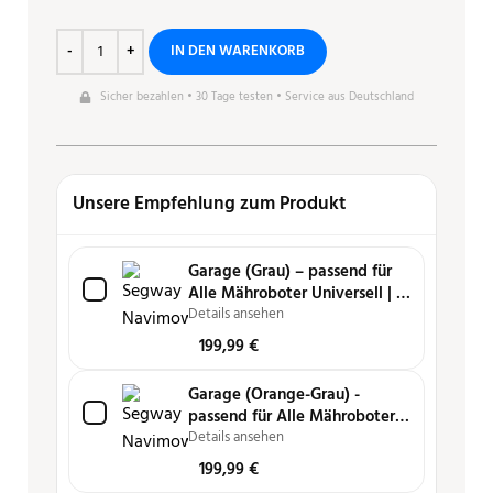
IN DEN WARENKORB
Sicher bezahlen • 30 Tage testen • Service aus Deutschland
Unsere Empfehlung zum Produkt
Garage (Grau) – passend für
Alle Mähroboter Universell | i,
H und X-Serie
Details ansehen
199,99
€
Garage (Orange-Grau) -
passend für Alle Mähroboter
Universell - i, H und X3-Serie
Details ansehen
199,99
€