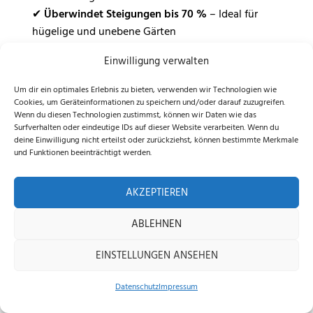
✔
Überwindet Steigungen bis 70 %
– Ideal für
hügelige und unebene Gärten
✔
Optimierte Traktion
– Sicherer Halt auf
Einwilligung verwalten
rutschigem Untergrund
Um dir ein optimales Erlebnis zu bieten, verwenden wir Technologien wie
Intelligente Hinderniserkennung
Cookies, um Geräteinformationen zu speichern und/oder darauf zuzugreifen.
Wenn du diesen Technologien zustimmst, können wir Daten wie das
mit Vision AI
Surfverhalten oder eindeutige IDs auf dieser Website verarbeiten. Wenn du
deine Einwilligung nicht erteilst oder zurückziehst, können bestimmte Merkmale
Dank
Vision AI-Technologie
erkennt der
kabellose
und Funktionen beeinträchtigt werden.
Mähroboter
Hindernisse frühzeitig und umfährt sie
automatisch. Die
3D-Binokularkamera
scannt die
AKZEPTIEREN
Umgebung in Echtzeit und verhindert Kollisionen
mit Gartenmöbeln, Spielzeug oder Haustieren.
ABLEHNEN
✔
Automatische Hinderniserkennung
– Erfasst
EINSTELLUNGEN ANSEHEN
feste und bewegliche Objekte
Datenschutz
Impressum
✔
Smarte Navigation
– Entwickelt alternative
Home
Shop
Beratung
Mähpfade in Echtzeit