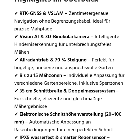
✔
RTK-GNSS & VSLAM
– Zentimetergenaue
Navigation ohne Begrenzungskabel, ideal für
präzise Mähpfade
✔
Vision AI & 3D-Binokularkamera
– Intelligente
Hinderniserkennung für unterbrechungsfreies
Mähen
✔
Allradantrieb & 70 % Steigung
– Perfekt für
hügelige, unebene und anspruchsvolle Gärten
✔
Bis zu 15 Mähzonen
– Individuelle Anpassung für
verschiedene Gartenbereiche, inklusive Sperrzonen
✔
35 cm Schnittbreite & Doppelmessersystem
–
Für schnelle, effiziente und gleichmäßige
Mähergebnisse
✔
Elektronische Schnitthöhenverstellung (20–100
mm)
– Automatische Anpassung an
Rasenbedingungen für einen perfekten Schnitt
✔
IPX5 wasserfest & smarter Regensensor
–