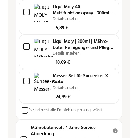
Liqui Moly 40
Multifunktionsspray | 200ml |
Schmiert, reinigt, löst, schützt
Details ansehen
und pflegt
5,89
€
Liqui Moly | 300ml | Mähro­
boter Reini­gungs- und Pfle­ge­
spray
Details ansehen
10,69
€
Messer-Set für Sunseeker X-
Serie
Details ansehen
24,99
€
Es sind nicht alle Empfehlungen ausgewählt
Mähroboterwelt 4 Jahre Service-
Abdeckung