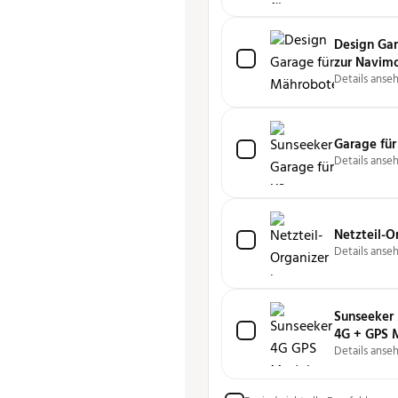
Design Gar
zur Navimo
Sunseeker 
Details anse
Garage für
Details anse
Netzteil-O
Details anse
Sunseeker
4G + GPS 
Details anse