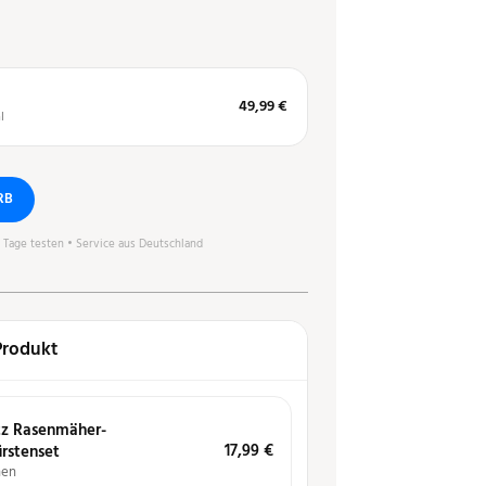
49,99 €
l
RB
0 Tage testen • Service aus Deutschland
Produkt
tz Rasenmäher-
17,99
€
rstenset
hen