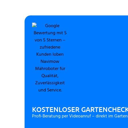
KOSTENLOSER GARTENCHEC
Profi-Beratung per Videoanruf – direkt im Garten