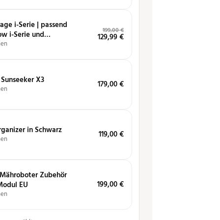
age i-Serie | passend
199,00
€
w i-Serie und
129,99
€
X3, V3
hen
 Sunseeker X3
179,00
€
hen
rganizer in Schwarz
119,00
€
hen
 Mähroboter Zubehör
199,00
€
Modul EU
hen