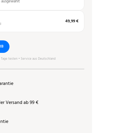
n ausgewählt
49,99 €
l
RB
0 Tage testen • Service aus Deutschland
arantie
ler Versand ab 99 €
ntie