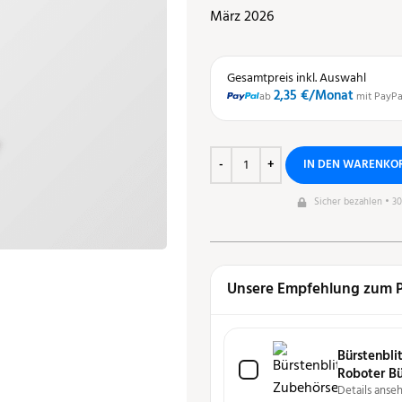
März 2026
Gesamtpreis inkl. Auswahl
2,35 €
/Monat
ab
mit PayPa
IN DEN WARENKO
Sicher bezahlen • 3
Unsere Empfehlung zum 
Bürstenbli
Roboter Bü
Details anse