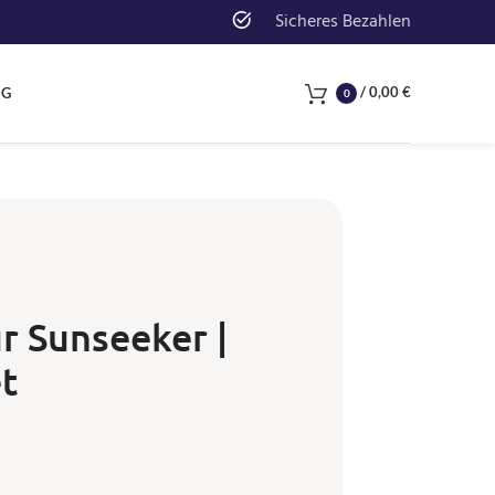
Sicheres Bezahlen
/
0,00
€
NG
0
r Sunseeker |
t