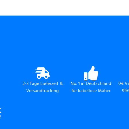
2-3 Tage Lieferzeit &
No. 1 in Deutschland
0€ V
Versandtracking
für kabellose Mäher
99€
K
!