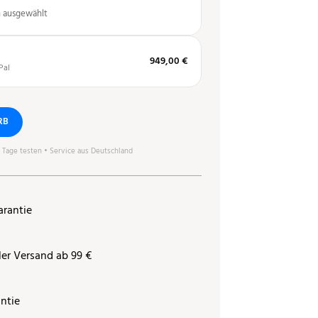
n ausgewählt
949,00 €
Pal
RB
0 Tage testen • Service aus Deutschland
arantie
ler Versand ab 99 €
ntie