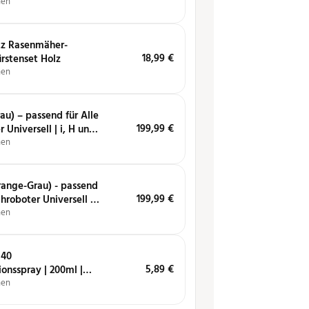
hen
tz Rasenmäher-
18,99
€
rstenset Holz
hen
au) – passend für Alle
199,99
€
 Universell | i, H und
hen
ange-Grau) - passend
199,99
€
hroboter Universell -
-Serie
hen
 40
5,89
€
ionsspray | 200ml |
einigt, löst, schützt
hen