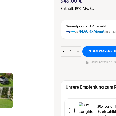
949,00
€
Enthält 19% MwSt.
Gesamtpreis inkl. Auswahl
44,60 €
/Monat
ab
mit Pay
IN DEN WARENKO
Sicher bezahlen • 3
Unsere Empfehlung zum 
30x Longlif
Edelstahlk