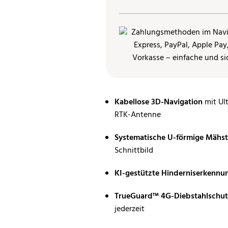
Kabellose 3D-Navigation
mit Ul
RTK-Antenne
Systematische U-förmige Mähst
Schnittbild
KI-gestützte Hinderniserkennu
TrueGuard™ 4G-Diebstahlschu
jederzeit