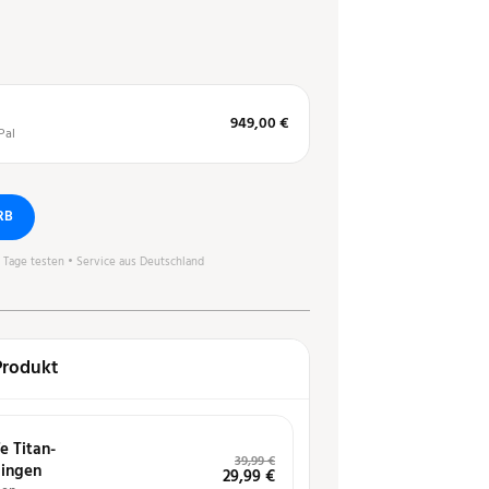
949,00 €
Pal
RB
0 Tage testen • Service aus Deutschland
Produkt
e Titan-
39,99
€
lingen
29,99
€