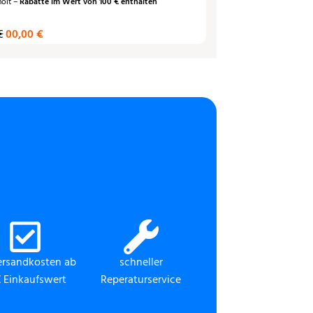
holt –
Rabatte im Wert von 100 € enthalten
€
00,00 €
ersandkosten ab
schneller
 Einkaufswert
Reperaturservice