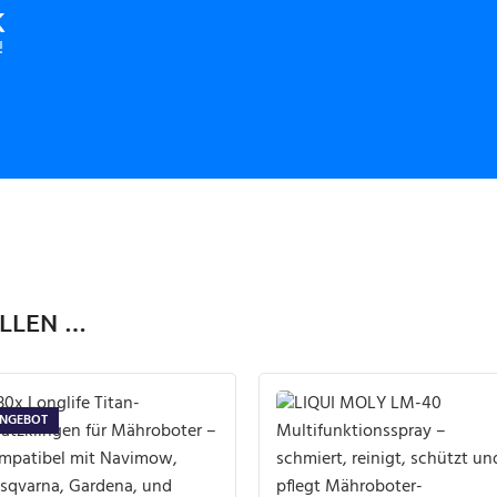
K
!
ALLEN …
NGEBOT