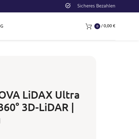
Sicheres Bezahlen
/
0,00
€
NG
0
OVA LiDAX Ultra
 360° 3D-LiDAR |
g