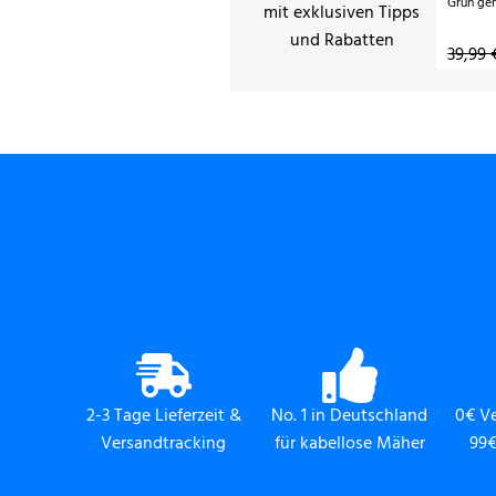
Grün ge
39,99 
2-3 Tage Lieferzeit &
No. 1 in Deutschland
0€ V
Versandtracking
für kabellose Mäher
99€