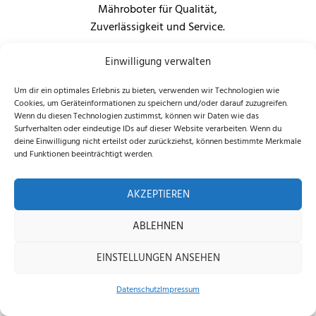
Mähroboterwelt
Einwilligung verwalten
Um dir ein optimales Erlebnis zu bieten, verwenden wir Technologien wie
Cookies, um Geräteinformationen zu speichern und/oder darauf zuzugreifen.
Wenn du diesen Technologien zustimmst, können wir Daten wie das
Surfverhalten oder eindeutige IDs auf dieser Website verarbeiten. Wenn du
deine Einwilligung nicht erteilst oder zurückziehst, können bestimmte Merkmale
und Funktionen beeinträchtigt werden.
AKZEPTIEREN
ABLEHNEN
EINSTELLUNGEN ANSEHEN
Impressum
Datenschutz
AGB
Versand & Kosten
Datenschutz
Impressum
Produktabbildungen dienen der Illustration. Sie können Zubehör oder Ausstattung
Home
Shop
Beratung