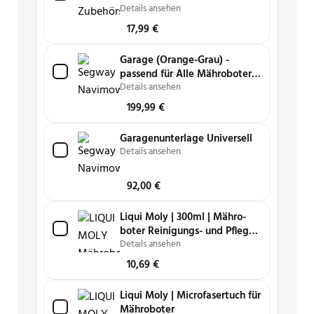
Details ansehen
17,99
€
Garage (Orange-Grau) -
passend für Alle Mähroboter
Universell - i, H und X3-Serie
Details ansehen
199,99
€
Garagenunterlage Universell
Details ansehen
92,00
€
Liqui Moly | 300ml | Mähro­
boter Reini­gungs- und Pfle­ge­
spray
Details ansehen
10,69
€
Liqui Moly | Microfasertuch für
Mähroboter