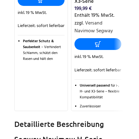
X3-Serie
Ent
199,99
€
zzg
inkl. 19 % MwSt.
Enthält 19% MwSt.
Na
zzgl.
Versand
Lieferzeit:
sofort lieferbar
Navimow Segway
Perfekter Schutz &
inkl
Sauberkeit
– Verhindert
Schlamm, schützt den
Lief
inkl. 19 % MwSt.
Rasen und hält den
Bereich um die
Lieferzeit:
sofort lieferbar
Ladestation ordentlich.
P
B
Robust & wetterfest
–
e
Universell passend
für i-,
Langlebige, UV-
g
H- und X3-Serie – flexible
beständige und
T
Kompatibilität
wasserfeste Materialien
M
für den ganzjährigen
Zuverlässiger
M
Einsatz.
Witterungsschutz
vor
F
Sonne, Regen, Schnee und
Passgenau & rutschfest
–
s
Detaillierte Beschreibung
Schmutz
Stabile Unterlage für
u
sicheren Halt der
Robuste Materialien aus
G
Ladestation und ein
ABS, Aluminium und