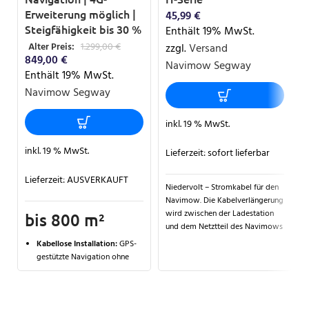
Erweiterung möglich |
45,99
€
Steigfähigkeit bis 30 %
Enthält 19% MwSt.
Alter Preis:
1.299,00
€
zzgl.
Versand
849,00
€
Navimow Segway
Enthält 19% MwSt.
Navimow Segway
inkl. 19 % MwSt.
inkl. 19 % MwSt.
Lieferzeit:
sofort lieferbar
Lieferzeit:
AUSVERKAUFT
Niedervolt – Stromkabel für den
Navimow. Die Kabelverlängerung
wird zwischen der Ladestation
bis 800 m²
und dem Netztteil des Navimows
montiert. Das Kabel hat eine
Kabellose Installation:
GPS-
Länge von 10m.
gestützte Navigation ohne
physisches Begrenzungskabel
KI-gestützte Kartierung:
Automatische