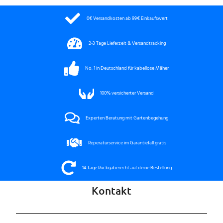
0€ Versandkosten ab 99€ Einkaufswert
2-3 Tage Lieferzeit & Versandtracking
No. 1 in Deutschland für kabellose Mäher
100%
versicherter Versand
Experten Beratung mit Gartenbegehung
Reperaturservice im Garantiefall gratis
14 Tage Rückgaberecht auf deine Bestellung
Kontakt