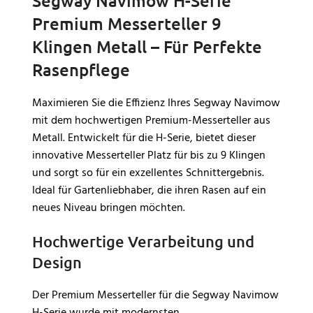
Segway Navimow H-Serie
e
aufgeräumtes
Edelstahl
– langlebig &
Premium Messerteller 9
Erscheinungsbild.
L
stabil
R
Pflegeleicht & vielseitig
–
Klingen Metall – Für Perfekte
Praktisches
f
Einfach zu reinigen und
aufklappbares Dach
für
I
Rasenpflege
ideal für alle Mähroboter-
einfachen Zugriff und
Garagen und
komfortable Wartung
Gartenflächen.
Maximieren Sie die Effizienz Ihres Segway Navimow
mit dem hochwertigen Premium-Messerteller aus
Metall. Entwickelt für die H-Serie, bietet dieser
innovative Messerteller Platz für bis zu 9 Klingen
und sorgt so für ein exzellentes Schnittergebnis.
Ideal für Gartenliebhaber, die ihren Rasen auf ein
neues Niveau bringen möchten.
Hochwertige Verarbeitung und
Design
Der Premium Messerteller für die Segway Navimow
H-Serie wurde mit modernsten