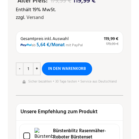
119,99
€
Alter Preis:
179,99
€
Enthält 19% MwSt.
zzgl.
Versand
Gesamtpreis inkl. Auswahl
119,99 €
179,99 €
5,64 €
/Monat
ab
mit PayPal
IN DEN WARENKORB
Sicher bezahlen • 30 Tage testen • Service aus Deutschland
Unsere Empfehlung zum Produkt
Bürstenblitz Rasenmäher-
Roboter Bürstenset