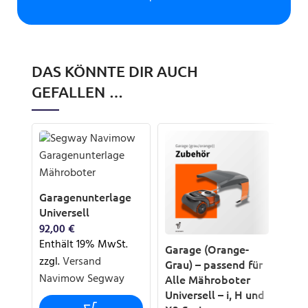
DAS KÖNNTE DIR AUCH
GEFALLEN …
Garagenunterlage
Universell
92,00
€
Enthält 19% MwSt.
Bür
Garage (Orange-
zzgl.
Versand
Ra
Grau) – passend für
Navimow Segway
Rob
Alle Mähroboter
Universell – i, H und
17,